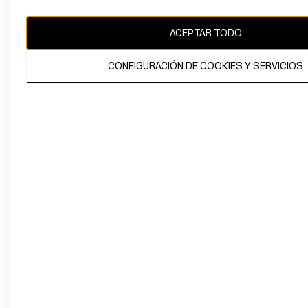
CAMBIAR REGIÓN
ACEPTAR TODO
CONFIGURACIÓN DE COOKIES Y SERVICIOS
El contenido de esta página web está protegido por copyright y es
propiedad de H&M Hennes & Mauritz AB.