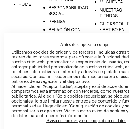
MI CUENTA
HOME
RESPONSABILIDAD
NUESTRAS
SOCIAL
TIENDAS
PRENSA
CLICK&COLL
RELACIÓN CON
- RETIRO EN
INVERSIONISTAS
TIENDA
POLÍTICA
TÉRMINOS Y
Antes de empezar a comprar
EMPRESARIAL
CONDICIONE
Utilizamos cookies de origen y de terceros, incluidas otras 
rastreo de editores externos, para ofrecerle la funcionalid
AVISO DE
nuestro sitio web, personalizar su experiencia de usuario, rea
PRIVACIDAD
entregar publicidad personalizada en nuestros sitios web, a
GIFT CARD
boletines informativos en Internet y a través de plataformas
sociales. Con ese fin, recopilamos información sobre el usua
AVISO DE
patrones de navegación y el dispositivo.
COOKIES
Al hacer clic en “Aceptar todas”, acepta y está de acuerdo e
compartamos esta información con terceros, como nuestros
publicitarios. Al elegir “Solo cookies requeridas”, se bloque
opcionales, lo que limita nuestra entrega de contenido y fu
personalizadas. Haga clic en “Configuración de cookies y se
personalizar sus opciones. Visite nuestro aviso de cookies 
de datos para obtener más información.
Aviso de cookies y uso compartido de datos
Uruguay ($U)