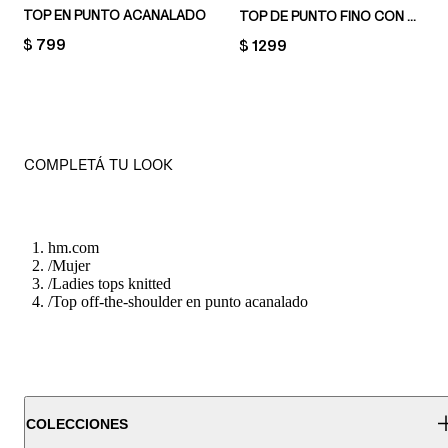
TOP EN PUNTO ACANALADO
TOP DE PUNTO FINO CON CUELLO ALTO
PRICE:
$ 799
PRICE:
$ 1299
COMPLETÁ TU LOOK
hm.com
/
Mujer
/
Ladies tops knitted
/
Top off-the-shoulder en punto acanalado
COLECCIONES