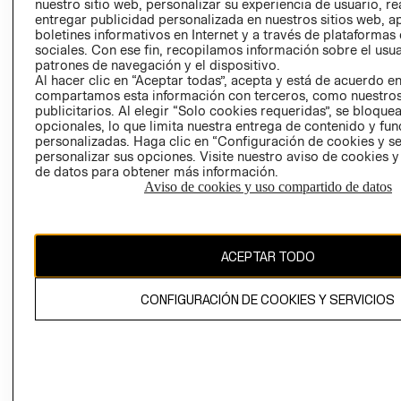
nuestro sitio web, personalizar su experiencia de usuario, rea
entregar publicidad personalizada en nuestros sitios web, a
POLÍTICA
TÉRMINOS Y
boletines informativos en Internet y a través de plataformas
EMPRESARIAL
CONDICIONE
sociales. Con ese fin, recopilamos información sobre el usua
patrones de navegación y el dispositivo.
AVISO DE
Al hacer clic en “Aceptar todas”, acepta y está de acuerdo e
PRIVACIDAD
compartamos esta información con terceros, como nuestros
GIFT CARD
publicitarios. Al elegir “Solo cookies requeridas”, se bloque
opcionales, lo que limita nuestra entrega de contenido y fu
AVISO DE
personalizadas. Haga clic en “Configuración de cookies y se
COOKIES
personalizar sus opciones. Visite nuestro aviso de cookies 
de datos para obtener más información.
Aviso de cookies y uso compartido de datos
ACEPTAR TODO
Uruguay ($U)
CONFIGURACIÓN DE COOKIES Y SERVICIOS
CAMBIAR REGIÓN
El contenido de esta página web está protegido por copyright y es