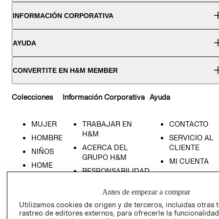
INFORMACIÓN CORPORATIVA
AYUDA
CONVERTITE EN H&M MEMBER
Colecciones
Información Corporativa
Ayuda
MUJER
TRABAJAR EN
CONTACTO
H&M
HOMBRE
SERVICIO AL
ACERCA DEL
CLIENTE
NIÑOS
GRUPO H&M
MI CUENTA
HOME
RESPONSABILIDAD
NUESTRAS
SOCIAL
TIENDAS
Antes de empezar a comprar
PRENSA
CLICK&COLL
Utilizamos cookies de origen y de terceros, incluidas otras 
RELACIÓN CON
- RETIRO EN
rastreo de editores externos, para ofrecerle la funcionalid
INVERSIONISTAS
TIENDA