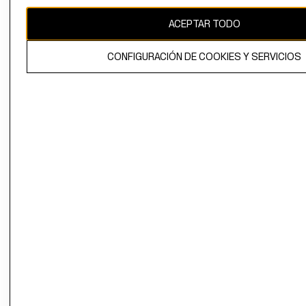
CAMBIAR REGIÓN
ACEPTAR TODO
CONFIGURACIÓN DE COOKIES Y SERVICIOS
El contenido de esta página web está protegido por copyright y es
propiedad de H&M Hennes & Mauritz AB.