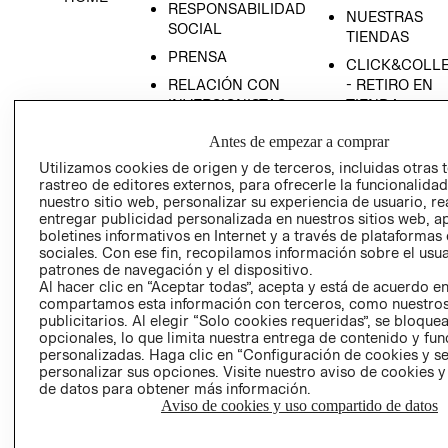
RESPONSABILIDAD
NUESTRAS
SOCIAL
TIENDAS
PRENSA
CLICK&COLL
RELACIÓN CON
- RETIRO EN
INVERSIONISTAS
TIENDA
POLÍTICA
TÉRMINOS Y
Antes de empezar a comprar
EMPRESARIAL
CONDICIONE
Utilizamos cookies de origen y de terceros, incluidas otras 
AVISO DE
rastreo de editores externos, para ofrecerle la funcionalid
PRIVACIDAD
nuestro sitio web, personalizar su experiencia de usuario, rea
entregar publicidad personalizada en nuestros sitios web, a
GIFT CARD
boletines informativos en Internet y a través de plataformas
sociales. Con ese fin, recopilamos información sobre el usua
AVISO DE
patrones de navegación y el dispositivo.
COOKIES
Al hacer clic en “Aceptar todas”, acepta y está de acuerdo e
compartamos esta información con terceros, como nuestros
publicitarios. Al elegir “Solo cookies requeridas”, se bloque
opcionales, lo que limita nuestra entrega de contenido y fu
personalizadas. Haga clic en “Configuración de cookies y se
personalizar sus opciones. Visite nuestro aviso de cookies 
de datos para obtener más información.
Aviso de cookies y uso compartido de datos
Uruguay ($U)