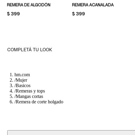
REMERA DE ALGODÓN
REMERA ACANALADA
PRICE:
$ 399
PRICE:
$ 399
COMPLETÁ TU LOOK
hm.com
/
Mujer
/
Basicos
/
Remeras y tops
/
Mangas cortas
/
Remera de corte holgado