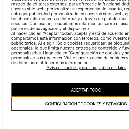
RELACIÓN CON
- RETIRO EN
rastreo de editores externos, para ofrecerle la funcionalid
nuestro sitio web, personalizar su experiencia de usuario, rea
INVERSIONISTAS
TIENDA
entregar publicidad personalizada en nuestros sitios web, a
POLÍTICA
TÉRMINOS Y
boletines informativos en Internet y a través de plataformas
EMPRESARIAL
CONDICIONE
sociales. Con ese fin, recopilamos información sobre el usua
patrones de navegación y el dispositivo.
AVISO DE
Al hacer clic en “Aceptar todas”, acepta y está de acuerdo e
PRIVACIDAD
compartamos esta información con terceros, como nuestros
publicitarios. Al elegir “Solo cookies requeridas”, se bloque
GIFT CARD
opcionales, lo que limita nuestra entrega de contenido y fu
personalizadas. Haga clic en “Configuración de cookies y se
AVISO DE
personalizar sus opciones. Visite nuestro aviso de cookies 
COOKIES
de datos para obtener más información.
Aviso de cookies y uso compartido de datos
ACEPTAR TODO
Uruguay ($U)
CONFIGURACIÓN DE COOKIES Y SERVICIOS
CAMBIAR REGIÓN