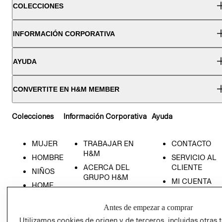
COLECCIONES
INFORMACIÓN CORPORATIVA
AYUDA
CONVERTITE EN H&M MEMBER
Colecciones
Información Corporativa
Ayuda
MUJER
TRABAJAR EN
CONTACTO
H&M
HOMBRE
SERVICIO AL
ACERCA DEL
CLIENTE
NIÑOS
GRUPO H&M
MI CUENTA
HOME
RESPONSABILIDAD
NUESTRAS
SOCIAL
TIENDAS
Antes de empezar a comprar
PRENSA
CLICK&COLL
Utilizamos cookies de origen y de terceros, incluidas otras 