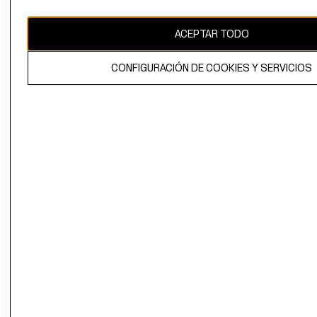
CAMBIAR REGIÓN
ACEPTAR TODO
CONFIGURACIÓN DE COOKIES Y SERVICIOS
El contenido de esta página web está protegido por copyright y es
propiedad de H&M Hennes & Mauritz AB.