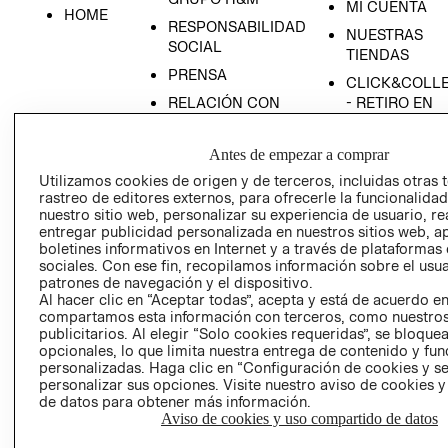
MI CUENTA
HOME
RESPONSABILIDAD
NUESTRAS
SOCIAL
TIENDAS
PRENSA
CLICK&COLL
RELACIÓN CON
- RETIRO EN
INVERSIONISTAS
TIENDA
POLÍTICA
TÉRMINOS Y
Antes de empezar a comprar
EMPRESARIAL
CONDICIONE
Utilizamos cookies de origen y de terceros, incluidas otras 
rastreo de editores externos, para ofrecerle la funcionalid
AVISO DE
nuestro sitio web, personalizar su experiencia de usuario, rea
PRIVACIDAD
entregar publicidad personalizada en nuestros sitios web, a
GIFT CARD
boletines informativos en Internet y a través de plataformas
sociales. Con ese fin, recopilamos información sobre el usua
AVISO DE
patrones de navegación y el dispositivo.
COOKIES
Al hacer clic en “Aceptar todas”, acepta y está de acuerdo e
compartamos esta información con terceros, como nuestros
publicitarios. Al elegir “Solo cookies requeridas”, se bloque
opcionales, lo que limita nuestra entrega de contenido y fu
personalizadas. Haga clic en “Configuración de cookies y se
personalizar sus opciones. Visite nuestro aviso de cookies 
de datos para obtener más información.
Aviso de cookies y uso compartido de datos
Uruguay ($U)