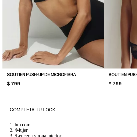
SOUTIEN PUSH-UP DE MICROFIBRA
SOUTIEN PUS
PRICE:
$ 799
PRICE:
$ 799
COMPLETÁ TU LOOK
hm.com
/
Mujer
/
Lenceria y ropa interior