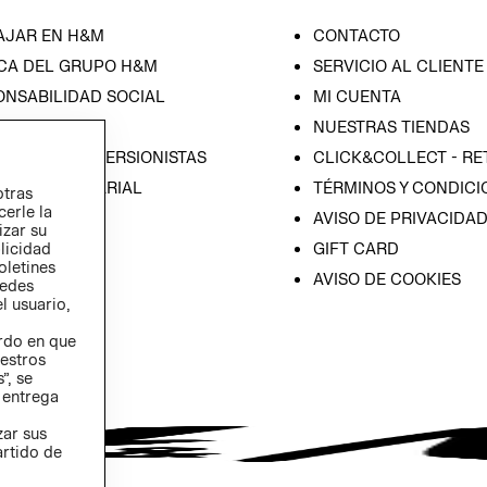
AJAR EN H&M
CONTACTO
CA DEL GRUPO H&M
SERVICIO AL CLIENTE
ONSABILIDAD SOCIAL
MI CUENTA
SA
NUESTRAS TIENDAS
IÓN CON INVERSIONISTAS
CLICK&COLLECT - RE
ICA EMPRESARIAL
TÉRMINOS Y CONDICI
otras
cerle la
AVISO DE PRIVACIDA
izar su
GIFT CARD
blicidad
oletines
AVISO DE COOKIES
redes
l usuario,
erdo en que
estros
”, se
 entrega
zar sus
artido de