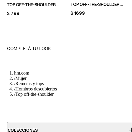
TOP OFF-THE-SHOULDER CON DETALLE GIRADO
TOP OFF-THE-SHOULDER DRAPEADO
PRICE:
$ 1699
PRICE:
$ 799
COMPLETÁ TU LOOK
hm.com
/
Mujer
/
Remeras y tops
/
Hombros descubiertos
/
Top off-the-shoulder
COLECCIONES