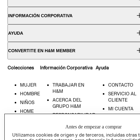
INFORMACIÓN CORPORATIVA
AYUDA
CONVERTITE EN H&M MEMBER
Colecciones
Información Corporativa
Ayuda
MUJER
TRABAJAR EN
CONTACTO
H&M
HOMBRE
SERVICIO AL
ACERCA DEL
CLIENTE
NIÑOS
GRUPO H&M
MI CUENTA
HOME
RESPONSABILIDAD
NUESTRAS
SOCIAL
TIENDAS
Antes de empezar a comprar
PRENSA
CLICK&COLL
Utilizamos cookies de origen y de terceros, incluidas otras 
RELACIÓN CON
- RETIRO EN