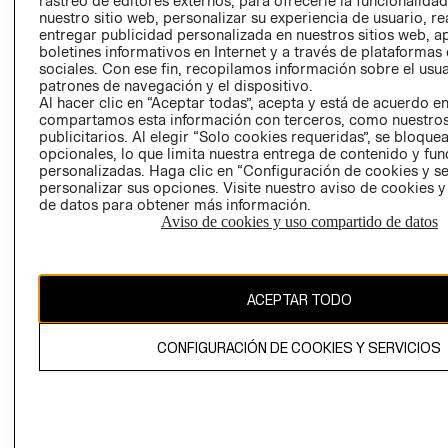
rastreo de editores externos, para ofrecerle la funcionalid
INVERSIONISTAS
TIENDA
nuestro sitio web, personalizar su experiencia de usuario, rea
entregar publicidad personalizada en nuestros sitios web, a
POLÍTICA
TÉRMINOS Y
boletines informativos en Internet y a través de plataformas
EMPRESARIAL
CONDICIONE
sociales. Con ese fin, recopilamos información sobre el usua
patrones de navegación y el dispositivo.
AVISO DE
Al hacer clic en “Aceptar todas”, acepta y está de acuerdo e
PRIVACIDAD
compartamos esta información con terceros, como nuestros
publicitarios. Al elegir “Solo cookies requeridas”, se bloque
GIFT CARD
opcionales, lo que limita nuestra entrega de contenido y fu
AVISO DE
personalizadas. Haga clic en “Configuración de cookies y se
COOKIES
personalizar sus opciones. Visite nuestro aviso de cookies 
de datos para obtener más información.
Aviso de cookies y uso compartido de datos
ACEPTAR TODO
Uruguay ($U)
CONFIGURACIÓN DE COOKIES Y SERVICIOS
CAMBIAR REGIÓN