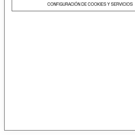
CONFIGURACIÓN DE COOKIES Y SERVICIOS
propiedad de H&M Hennes & Mauritz AB.