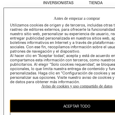
INVERSIONISTAS
TIENDA
POLÍTICA
TÉRMINOS Y
EMPRESARIAL
CONDICIONE
Antes de empezar a comprar
AVISO DE
Utilizamos cookies de origen y de terceros, incluidas otras 
PRIVACIDAD
rastreo de editores externos, para ofrecerle la funcionalid
nuestro sitio web, personalizar su experiencia de usuario, rea
GIFT CARD
entregar publicidad personalizada en nuestros sitios web, a
AVISO DE
boletines informativos en Internet y a través de plataformas
sociales. Con ese fin, recopilamos información sobre el usua
COOKIES
patrones de navegación y el dispositivo.
Al hacer clic en “Aceptar todas”, acepta y está de acuerdo e
compartamos esta información con terceros, como nuestros
publicitarios. Al elegir “Solo cookies requeridas”, se bloque
opcionales, lo que limita nuestra entrega de contenido y fu
personalizadas. Haga clic en “Configuración de cookies y se
personalizar sus opciones. Visite nuestro aviso de cookies 
de datos para obtener más información.
Uruguay ($U)
Aviso de cookies y uso compartido de datos
CAMBIAR REGIÓN
ACEPTAR TODO
El contenido de esta página web está protegido por copyright y es