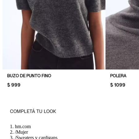
BUZO DE PUNTO FINO
POLERA
PRICE:
$ 999
PRICE:
$ 1099
COMPLETÁ TU LOOK
hm.com
/
Mujer
/
Sweaters y cardigans