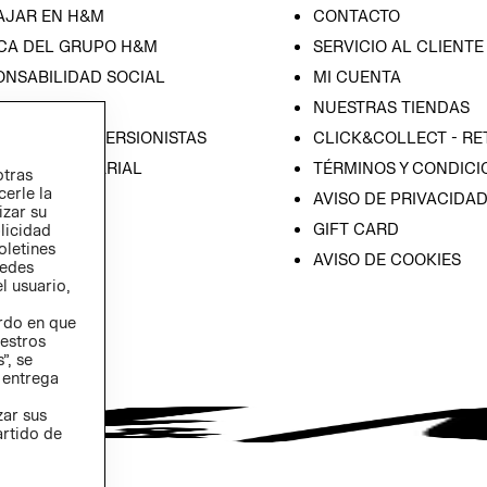
AJAR EN H&M
CONTACTO
CA DEL GRUPO H&M
SERVICIO AL CLIENTE
ONSABILIDAD SOCIAL
MI CUENTA
SA
NUESTRAS TIENDAS
IÓN CON INVERSIONISTAS
CLICK&COLLECT - RE
ICA EMPRESARIAL
TÉRMINOS Y CONDICI
otras
cerle la
AVISO DE PRIVACIDA
izar su
GIFT CARD
blicidad
oletines
AVISO DE COOKIES
redes
l usuario,
erdo en que
estros
”, se
 entrega
zar sus
artido de