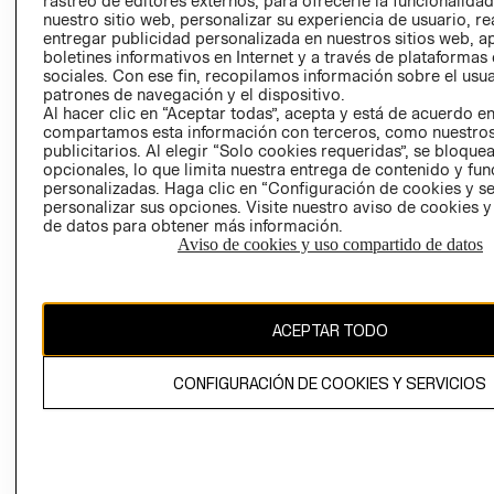
rastreo de editores externos, para ofrecerle la funcionalid
INVERSIONISTAS
TIENDA
nuestro sitio web, personalizar su experiencia de usuario, rea
entregar publicidad personalizada en nuestros sitios web, a
POLÍTICA
TÉRMINOS Y
boletines informativos en Internet y a través de plataformas
EMPRESARIAL
CONDICIONE
sociales. Con ese fin, recopilamos información sobre el usua
patrones de navegación y el dispositivo.
AVISO DE
Al hacer clic en “Aceptar todas”, acepta y está de acuerdo e
PRIVACIDAD
compartamos esta información con terceros, como nuestros
publicitarios. Al elegir “Solo cookies requeridas”, se bloque
GIFT CARD
opcionales, lo que limita nuestra entrega de contenido y fu
AVISO DE
personalizadas. Haga clic en “Configuración de cookies y se
COOKIES
personalizar sus opciones. Visite nuestro aviso de cookies 
de datos para obtener más información.
Aviso de cookies y uso compartido de datos
ACEPTAR TODO
Uruguay ($U)
CONFIGURACIÓN DE COOKIES Y SERVICIOS
CAMBIAR REGIÓN