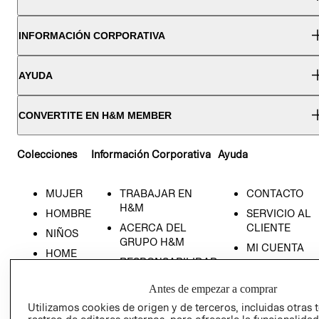
INFORMACIÓN CORPORATIVA
AYUDA
CONVERTITE EN H&M MEMBER
Colecciones
Información Corporativa
Ayuda
MUJER
TRABAJAR EN
CONTACTO
H&M
HOMBRE
SERVICIO AL
ACERCA DEL
CLIENTE
NIÑOS
GRUPO H&M
MI CUENTA
HOME
RESPONSABILIDAD
NUESTRAS
SOCIAL
TIENDAS
Antes de empezar a comprar
PRENSA
CLICK&COLL
Utilizamos cookies de origen y de terceros, incluidas otras 
RELACIÓN CON
- RETIRO EN