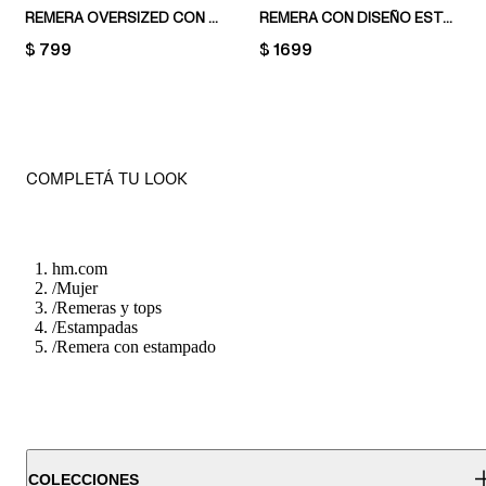
REMERA OVERSIZED CON DISEÑO ESTAMPADO
REMERA CON DISEÑO ESTAMPADO
PRICE:
$ 799
PRICE:
$ 1699
COMPLETÁ TU LOOK
hm.com
/
Mujer
/
Remeras y tops
/
Estampadas
/
Remera con estampado
COLECCIONES