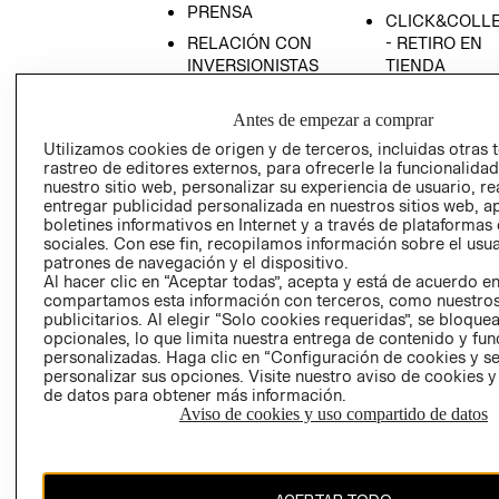
PRENSA
CLICK&COLL
RELACIÓN CON
- RETIRO EN
INVERSIONISTAS
TIENDA
POLÍTICA
TÉRMINOS Y
EMPRESARIAL
CONDICIONE
Antes de empezar a comprar
Utilizamos cookies de origen y de terceros, incluidas otras 
AVISO DE
rastreo de editores externos, para ofrecerle la funcionalid
PRIVACIDAD
nuestro sitio web, personalizar su experiencia de usuario, rea
GIFT CARD
entregar publicidad personalizada en nuestros sitios web, a
boletines informativos en Internet y a través de plataformas
AVISO DE
sociales. Con ese fin, recopilamos información sobre el usua
COOKIES
patrones de navegación y el dispositivo.
Al hacer clic en “Aceptar todas”, acepta y está de acuerdo e
compartamos esta información con terceros, como nuestros
publicitarios. Al elegir “Solo cookies requeridas”, se bloque
opcionales, lo que limita nuestra entrega de contenido y fu
personalizadas. Haga clic en “Configuración de cookies y se
personalizar sus opciones. Visite nuestro aviso de cookies 
de datos para obtener más información.
Uruguay ($U)
Aviso de cookies y uso compartido de datos
CAMBIAR REGIÓN