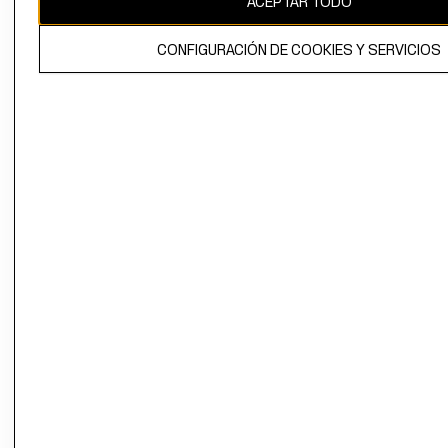
ACEPTAR TODO
El contenido de esta página web está protegido por copyright y es
CONFIGURACIÓN DE COOKIES Y SERVICIOS
propiedad de H&M Hennes & Mauritz AB.