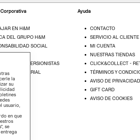
 Corporativa
Ayuda
AJAR EN H&M
CONTACTO
CA DEL GRUPO H&M
SERVICIO AL CLIENTE
ONSABILIDAD SOCIAL
MI CUENTA
SA
NUESTRAS TIENDAS
IÓN CON INVERSIONISTAS
CLICK&COLLECT - RE
ICA EMPRESARIAL
TÉRMINOS Y CONDICI
otras
cerle la
AVISO DE PRIVACIDA
izar su
blicidad
GIFT CARD
oletines
AVISO DE COOKIES
redes
l usuario,
erdo en que
estros
”, se
 entrega