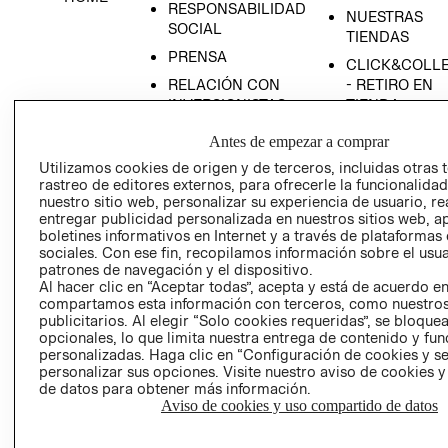
RESPONSABILIDAD
NUESTRAS
SOCIAL
TIENDAS
PRENSA
CLICK&COLL
RELACIÓN CON
- RETIRO EN
INVERSIONISTAS
TIENDA
POLÍTICA
TÉRMINOS Y
Antes de empezar a comprar
EMPRESARIAL
CONDICIONE
Utilizamos cookies de origen y de terceros, incluidas otras 
AVISO DE
rastreo de editores externos, para ofrecerle la funcionalid
PRIVACIDAD
nuestro sitio web, personalizar su experiencia de usuario, rea
entregar publicidad personalizada en nuestros sitios web, a
GIFT CARD
boletines informativos en Internet y a través de plataformas
sociales. Con ese fin, recopilamos información sobre el usua
AVISO DE
patrones de navegación y el dispositivo.
COOKIES
Al hacer clic en “Aceptar todas”, acepta y está de acuerdo e
compartamos esta información con terceros, como nuestros
publicitarios. Al elegir “Solo cookies requeridas”, se bloque
opcionales, lo que limita nuestra entrega de contenido y fu
personalizadas. Haga clic en “Configuración de cookies y se
personalizar sus opciones. Visite nuestro aviso de cookies 
de datos para obtener más información.
Aviso de cookies y uso compartido de datos
Uruguay ($U)