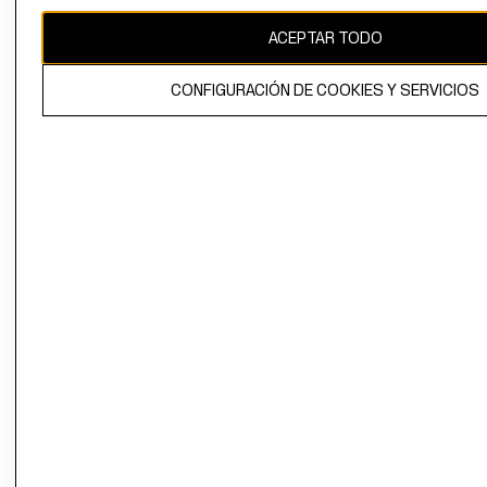
CAMBIAR REGIÓN
ACEPTAR TODO
CONFIGURACIÓN DE COOKIES Y SERVICIOS
El contenido de esta página web está protegido por copyright y es
propiedad de H&M Hennes & Mauritz AB.