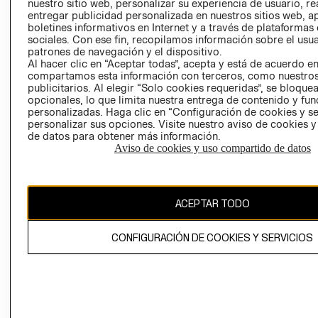
nuestro sitio web, personalizar su experiencia de usuario, rea
entregar publicidad personalizada en nuestros sitios web, a
POLÍTICA
TÉRMINOS Y
boletines informativos en Internet y a través de plataformas
EMPRESARIAL
CONDICIONE
sociales. Con ese fin, recopilamos información sobre el usua
patrones de navegación y el dispositivo.
AVISO DE
Al hacer clic en “Aceptar todas”, acepta y está de acuerdo e
PRIVACIDAD
compartamos esta información con terceros, como nuestros
GIFT CARD
publicitarios. Al elegir “Solo cookies requeridas”, se bloque
opcionales, lo que limita nuestra entrega de contenido y fu
AVISO DE
personalizadas. Haga clic en “Configuración de cookies y se
COOKIES
personalizar sus opciones. Visite nuestro aviso de cookies 
de datos para obtener más información.
Aviso de cookies y uso compartido de datos
ACEPTAR TODO
Uruguay ($U)
CONFIGURACIÓN DE COOKIES Y SERVICIOS
CAMBIAR REGIÓN
El contenido de esta página web está protegido por copyright y es