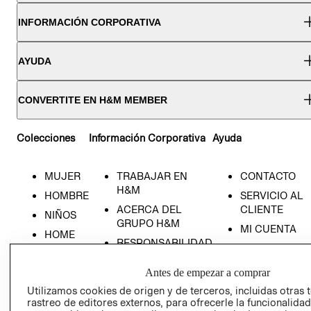
INFORMACIÓN CORPORATIVA
AYUDA
CONVERTITE EN H&M MEMBER
Colecciones
Información Corporativa
Ayuda
MUJER
TRABAJAR EN
CONTACTO
H&M
HOMBRE
SERVICIO AL
ACERCA DEL
CLIENTE
NIÑOS
GRUPO H&M
MI CUENTA
HOME
RESPONSABILIDAD
NUESTRAS
SOCIAL
TIENDAS
Antes de empezar a comprar
PRENSA
CLICK&COLL
Utilizamos cookies de origen y de terceros, incluidas otras 
RELACIÓN CON
- RETIRO EN
rastreo de editores externos, para ofrecerle la funcionalid
INVERSIONISTAS
TIENDA