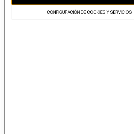
El contenido de esta página web está protegido por copyright y es
CONFIGURACIÓN DE COOKIES Y SERVICIOS
propiedad de H&M Hennes & Mauritz AB.