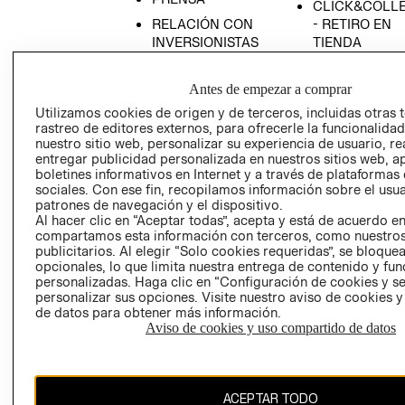
CLICK&COLL
RELACIÓN CON
- RETIRO EN
INVERSIONISTAS
TIENDA
POLÍTICA
TÉRMINOS Y
EMPRESARIAL
CONDICIONE
Antes de empezar a comprar
AVISO DE
Utilizamos cookies de origen y de terceros, incluidas otras 
rastreo de editores externos, para ofrecerle la funcionalid
PRIVACIDAD
nuestro sitio web, personalizar su experiencia de usuario, rea
GIFT CARD
entregar publicidad personalizada en nuestros sitios web, a
boletines informativos en Internet y a través de plataformas
AVISO DE
sociales. Con ese fin, recopilamos información sobre el usua
COOKIES
patrones de navegación y el dispositivo.
Al hacer clic en “Aceptar todas”, acepta y está de acuerdo e
compartamos esta información con terceros, como nuestros
publicitarios. Al elegir “Solo cookies requeridas”, se bloque
opcionales, lo que limita nuestra entrega de contenido y fu
personalizadas. Haga clic en “Configuración de cookies y se
personalizar sus opciones. Visite nuestro aviso de cookies 
de datos para obtener más información.
Uruguay ($U)
Aviso de cookies y uso compartido de datos
CAMBIAR REGIÓN
ACEPTAR TODO