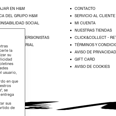
AJAR EN H&M
CONTACTO
CA DEL GRUPO H&M
SERVICIO AL CLIENTE
ONSABILIDAD SOCIAL
MI CUENTA
SA
NUESTRAS TIENDAS
IÓN CON INVERSIONISTAS
CLICK&COLLECT - RE
ICA EMPRESARIAL
TÉRMINOS Y CONDICI
otras
cerle la
AVISO DE PRIVACIDA
izar su
GIFT CARD
blicidad
oletines
AVISO DE COOKIES
redes
l usuario,
erdo en que
estros
”, se
 entrega
zar sus
artido de