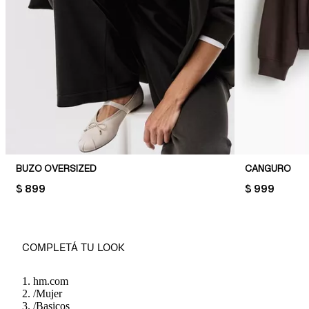
BUZO OVERSIZED
CANGURO
PRICE:
$ 899
PRICE:
$ 999
COMPLETÁ TU LOOK
hm.com
/
Mujer
/
Basicos