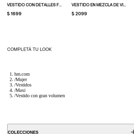
VESTIDO CON DETALLES FRUNCIDOS
VESTIDO EN MEZCLA DE VISCOSA CON BOTONES
PRICE:
$ 1699
PRICE:
$ 2099
COMPLETÁ TU LOOK
hm.com
/
Mujer
/
Vestidos
/
Maxi
/
Vestido con gran volumen
COLECCIONES