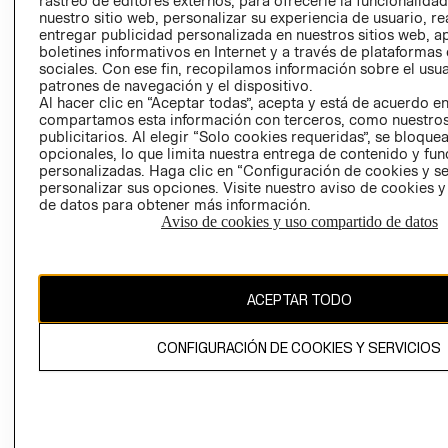
rastreo de editores externos, para ofrecerle la funcionalid
INVERSIONISTAS
TIENDA
nuestro sitio web, personalizar su experiencia de usuario, rea
entregar publicidad personalizada en nuestros sitios web, a
POLÍTICA
TÉRMINOS Y
boletines informativos en Internet y a través de plataformas
EMPRESARIAL
CONDICIONE
sociales. Con ese fin, recopilamos información sobre el usua
patrones de navegación y el dispositivo.
AVISO DE
Al hacer clic en “Aceptar todas”, acepta y está de acuerdo e
PRIVACIDAD
compartamos esta información con terceros, como nuestros
publicitarios. Al elegir “Solo cookies requeridas”, se bloque
GIFT CARD
opcionales, lo que limita nuestra entrega de contenido y fu
AVISO DE
personalizadas. Haga clic en “Configuración de cookies y se
COOKIES
personalizar sus opciones. Visite nuestro aviso de cookies 
de datos para obtener más información.
Aviso de cookies y uso compartido de datos
ACEPTAR TODO
Uruguay ($U)
CONFIGURACIÓN DE COOKIES Y SERVICIOS
CAMBIAR REGIÓN