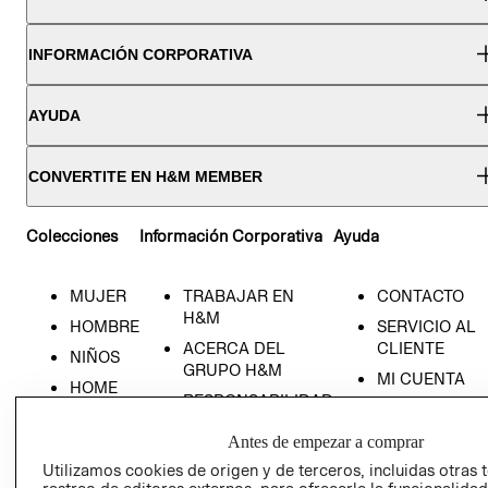
INFORMACIÓN CORPORATIVA
AYUDA
CONVERTITE EN H&M MEMBER
Colecciones
Información Corporativa
Ayuda
MUJER
TRABAJAR EN
CONTACTO
H&M
HOMBRE
SERVICIO AL
ACERCA DEL
CLIENTE
NIÑOS
GRUPO H&M
MI CUENTA
HOME
RESPONSABILIDAD
NUESTRAS
SOCIAL
TIENDAS
Antes de empezar a comprar
PRENSA
CLICK&COLL
Utilizamos cookies de origen y de terceros, incluidas otras 
RELACIÓN CON
- RETIRO EN