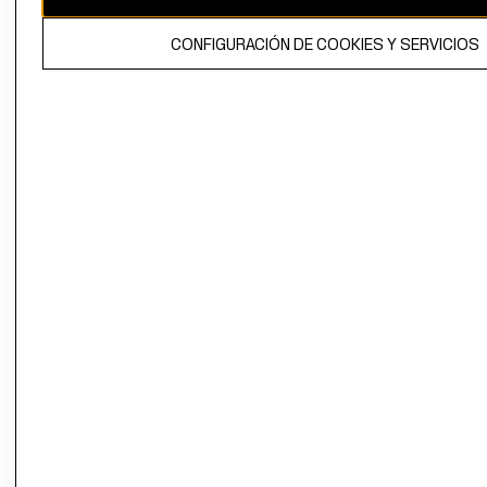
El contenido de esta página web está protegido por copyright y es
CONFIGURACIÓN DE COOKIES Y SERVICIOS
propiedad de H&M Hennes & Mauritz AB.