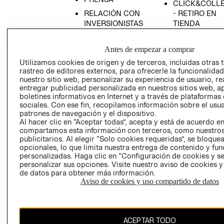
CLICK&COLL
RELACIÓN CON
- RETIRO EN
INVERSIONISTAS
TIENDA
POLÍTICA
TÉRMINOS Y
EMPRESARIAL
CONDICIONE
Antes de empezar a comprar
AVISO DE
Utilizamos cookies de origen y de terceros, incluidas otras 
rastreo de editores externos, para ofrecerle la funcionalid
PRIVACIDAD
nuestro sitio web, personalizar su experiencia de usuario, rea
GIFT CARD
entregar publicidad personalizada en nuestros sitios web, a
boletines informativos en Internet y a través de plataformas
AVISO DE
sociales. Con ese fin, recopilamos información sobre el usua
COOKIES
patrones de navegación y el dispositivo.
Al hacer clic en “Aceptar todas”, acepta y está de acuerdo e
compartamos esta información con terceros, como nuestros
publicitarios. Al elegir “Solo cookies requeridas”, se bloque
opcionales, lo que limita nuestra entrega de contenido y fu
personalizadas. Haga clic en “Configuración de cookies y se
personalizar sus opciones. Visite nuestro aviso de cookies 
de datos para obtener más información.
Uruguay ($U)
Aviso de cookies y uso compartido de datos
CAMBIAR REGIÓN
ACEPTAR TODO