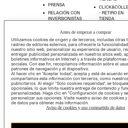
PRENSA
CLICK&COLL
RELACIÓN CON
- RETIRO EN
INVERSIONISTAS
TIENDA
POLÍTICA
TÉRMINOS Y
Antes de empezar a comprar
EMPRESARIAL
CONDICIONE
Utilizamos cookies de origen y de terceros, incluidas otras 
AVISO DE
rastreo de editores externos, para ofrecerle la funcionalid
PRIVACIDAD
nuestro sitio web, personalizar su experiencia de usuario, rea
GIFT CARD
entregar publicidad personalizada en nuestros sitios web, a
boletines informativos en Internet y a través de plataformas
AVISO DE
sociales. Con ese fin, recopilamos información sobre el usua
COOKIES
patrones de navegación y el dispositivo.
Al hacer clic en “Aceptar todas”, acepta y está de acuerdo e
compartamos esta información con terceros, como nuestros
publicitarios. Al elegir “Solo cookies requeridas”, se bloque
opcionales, lo que limita nuestra entrega de contenido y fu
personalizadas. Haga clic en “Configuración de cookies y se
personalizar sus opciones. Visite nuestro aviso de cookies 
de datos para obtener más información.
Uruguay ($U)
Aviso de cookies y uso compartido de datos
CAMBIAR REGIÓN