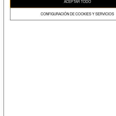
ACEPTAR TODO
CONFIGURACIÓN DE COOKIES Y SERVICIOS
El contenido de esta página web está protegido por copyright y es
propiedad de H&M Hennes & Mauritz AB.