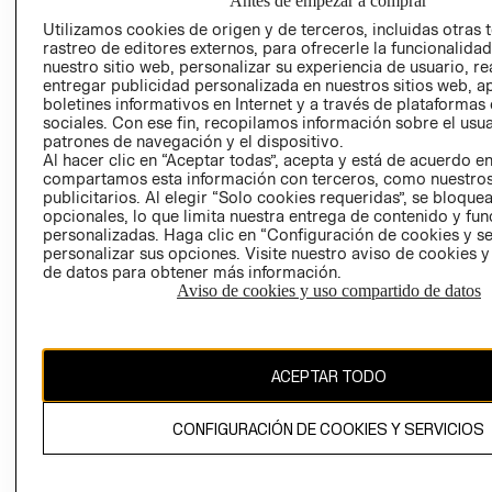
Antes de empezar a comprar
TIENDAS
PRENSA
Utilizamos cookies de origen y de terceros, incluidas otras 
CLICK&COLL
rastreo de editores externos, para ofrecerle la funcionalid
RELACIÓN CON
- RETIRO EN
nuestro sitio web, personalizar su experiencia de usuario, rea
INVERSIONISTAS
TIENDA
entregar publicidad personalizada en nuestros sitios web, a
boletines informativos en Internet y a través de plataformas
POLÍTICA
TÉRMINOS Y
sociales. Con ese fin, recopilamos información sobre el usua
EMPRESARIAL
CONDICIONE
patrones de navegación y el dispositivo.
Al hacer clic en “Aceptar todas”, acepta y está de acuerdo e
AVISO DE
compartamos esta información con terceros, como nuestros
PRIVACIDAD
publicitarios. Al elegir “Solo cookies requeridas”, se bloque
opcionales, lo que limita nuestra entrega de contenido y fu
GIFT CARD
personalizadas. Haga clic en “Configuración de cookies y se
AVISO DE
personalizar sus opciones. Visite nuestro aviso de cookies 
COOKIES
de datos para obtener más información.
Aviso de cookies y uso compartido de datos
ACEPTAR TODO
Uruguay ($U)
CONFIGURACIÓN DE COOKIES Y SERVICIOS
CAMBIAR REGIÓN