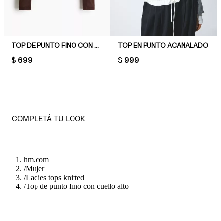
TOP DE PUNTO FINO CON BOTONES
TOP EN PUNTO ACANALADO
PRICE:
$ 699
PRICE:
$ 999
COMPLETÁ TU LOOK
hm.com
/
Mujer
/
Ladies tops knitted
/
Top de punto fino con cuello alto