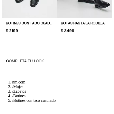
BOTINES CON TACO CUADRADO
BOTAS HASTA LA RODILLA
PRICE:
$ 2199
PRICE:
$ 3499
COMPLETÁ TU LOOK
hm.com
/
Mujer
/
Zapatos
/
Botines
/
Botines con taco cuadrado