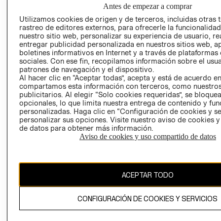
NUESTRAS
Antes de empezar a comprar
SOCIAL
TIENDAS
Utilizamos cookies de origen y de terceros, incluidas otras 
PRENSA
CLICK&COLL
rastreo de editores externos, para ofrecerle la funcionalid
RELACIÓN CON
- RETIRO EN
nuestro sitio web, personalizar su experiencia de usuario, rea
entregar publicidad personalizada en nuestros sitios web, a
INVERSIONISTAS
TIENDA
boletines informativos en Internet y a través de plataformas
POLÍTICA
TÉRMINOS Y
sociales. Con ese fin, recopilamos información sobre el usua
EMPRESARIAL
CONDICIONE
patrones de navegación y el dispositivo.
Al hacer clic en “Aceptar todas”, acepta y está de acuerdo e
AVISO DE
compartamos esta información con terceros, como nuestros
PRIVACIDAD
publicitarios. Al elegir “Solo cookies requeridas”, se bloque
opcionales, lo que limita nuestra entrega de contenido y fu
GIFT CARD
personalizadas. Haga clic en “Configuración de cookies y se
personalizar sus opciones. Visite nuestro aviso de cookies 
AVISO DE
de datos para obtener más información.
COOKIES
Aviso de cookies y uso compartido de datos
ACEPTAR TODO
Uruguay ($U)
CONFIGURACIÓN DE COOKIES Y SERVICIOS
CAMBIAR REGIÓN