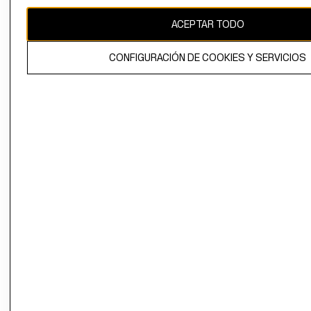
CAMBIAR REGIÓN
ACEPTAR TODO
CONFIGURACIÓN DE COOKIES Y SERVICIOS
El contenido de esta página web está protegido por copyright y es
propiedad de H&M Hennes & Mauritz AB.