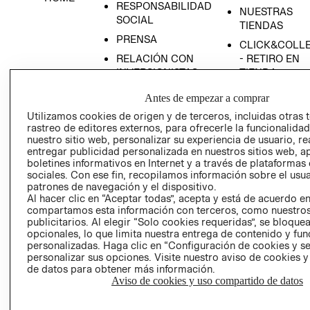
RESPONSABILIDAD
NUESTRAS
SOCIAL
TIENDAS
PRENSA
CLICK&COLL
RELACIÓN CON
- RETIRO EN
INVERSIONISTAS
TIENDA
POLÍTICA
TÉRMINOS Y
Antes de empezar a comprar
EMPRESARIAL
CONDICIONE
Utilizamos cookies de origen y de terceros, incluidas otras 
AVISO DE
rastreo de editores externos, para ofrecerle la funcionalid
PRIVACIDAD
nuestro sitio web, personalizar su experiencia de usuario, rea
entregar publicidad personalizada en nuestros sitios web, a
GIFT CARD
boletines informativos en Internet y a través de plataformas
sociales. Con ese fin, recopilamos información sobre el usua
AVISO DE
patrones de navegación y el dispositivo.
COOKIES
Al hacer clic en “Aceptar todas”, acepta y está de acuerdo e
compartamos esta información con terceros, como nuestros
publicitarios. Al elegir “Solo cookies requeridas”, se bloque
opcionales, lo que limita nuestra entrega de contenido y fu
personalizadas. Haga clic en “Configuración de cookies y se
personalizar sus opciones. Visite nuestro aviso de cookies 
de datos para obtener más información.
Aviso de cookies y uso compartido de datos
Uruguay ($U)