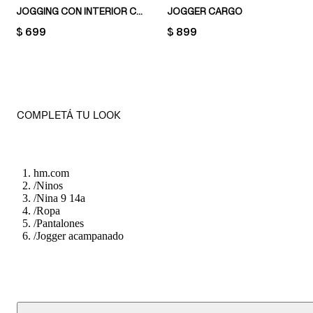
JOGGING CON INTERIOR CEPILLADO
JOGGER CARGO
PRICE:
$ 699
PRICE:
$ 899
COMPLETÁ TU LOOK
hm.com
/
Ninos
/
Nina 9 14a
/
Ropa
/
Pantalones
/
Jogger acampanado