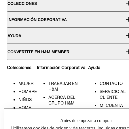
COLECCIONES
INFORMACIÓN CORPORATIVA
AYUDA
CONVERTITE EN H&M MEMBER
Colecciones
Información Corporativa
Ayuda
MUJER
TRABAJAR EN
CONTACTO
H&M
HOMBRE
SERVICIO AL
ACERCA DEL
CLIENTE
NIÑOS
GRUPO H&M
MI CUENTA
HOME
RESPONSABILIDAD
NUESTRAS
SOCIAL
TIENDAS
Antes de empezar a comprar
PRENSA
CLICK&COLL
Utilizamos cookies de origen y de terceros, incluidas otras 