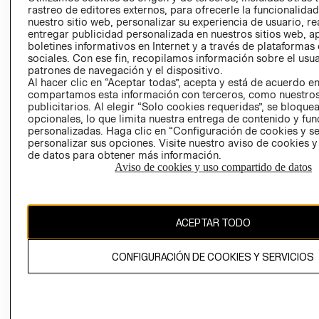
RELACIÓN CON
- RETIRO EN
rastreo de editores externos, para ofrecerle la funcionalid
nuestro sitio web, personalizar su experiencia de usuario, rea
INVERSIONISTAS
TIENDA
entregar publicidad personalizada en nuestros sitios web, a
POLÍTICA
TÉRMINOS Y
boletines informativos en Internet y a través de plataformas
EMPRESARIAL
CONDICIONE
sociales. Con ese fin, recopilamos información sobre el usua
patrones de navegación y el dispositivo.
AVISO DE
Al hacer clic en “Aceptar todas”, acepta y está de acuerdo e
PRIVACIDAD
compartamos esta información con terceros, como nuestros
publicitarios. Al elegir “Solo cookies requeridas”, se bloque
GIFT CARD
opcionales, lo que limita nuestra entrega de contenido y fu
personalizadas. Haga clic en “Configuración de cookies y se
AVISO DE
personalizar sus opciones. Visite nuestro aviso de cookies 
COOKIES
de datos para obtener más información.
Aviso de cookies y uso compartido de datos
ACEPTAR TODO
Uruguay ($U)
CONFIGURACIÓN DE COOKIES Y SERVICIOS
CAMBIAR REGIÓN