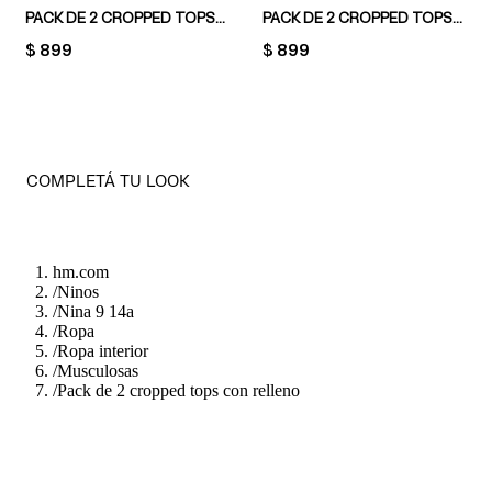
PACK DE 2 CROPPED TOPS CON RELLENO
PACK DE 2 CROPPED TOPS CON RELLENO
PRICE:
$ 899
PRICE:
$ 899
COMPLETÁ TU LOOK
hm.com
/
Ninos
/
Nina 9 14a
/
Ropa
/
Ropa interior
/
Musculosas
/
Pack de 2 cropped tops con relleno