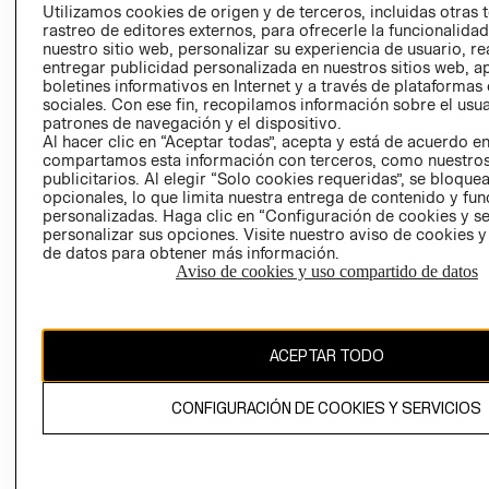
PRENSA
Utilizamos cookies de origen y de terceros, incluidas otras 
CLICK&COLL
rastreo de editores externos, para ofrecerle la funcionalid
RELACIÓN CON
- RETIRO EN
nuestro sitio web, personalizar su experiencia de usuario, rea
INVERSIONISTAS
TIENDA
entregar publicidad personalizada en nuestros sitios web, a
boletines informativos en Internet y a través de plataformas
POLÍTICA
TÉRMINOS Y
sociales. Con ese fin, recopilamos información sobre el usua
EMPRESARIAL
CONDICIONE
patrones de navegación y el dispositivo.
AVISO DE
Al hacer clic en “Aceptar todas”, acepta y está de acuerdo e
compartamos esta información con terceros, como nuestros
PRIVACIDAD
publicitarios. Al elegir “Solo cookies requeridas”, se bloque
GIFT CARD
opcionales, lo que limita nuestra entrega de contenido y fu
personalizadas. Haga clic en “Configuración de cookies y se
AVISO DE
personalizar sus opciones. Visite nuestro aviso de cookies 
COOKIES
de datos para obtener más información.
Aviso de cookies y uso compartido de datos
ACEPTAR TODO
Uruguay ($U)
CONFIGURACIÓN DE COOKIES Y SERVICIOS
CAMBIAR REGIÓN