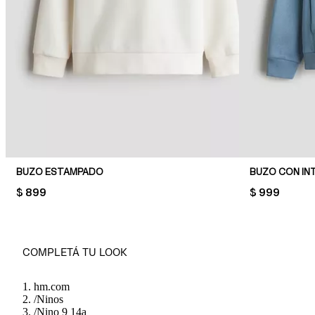
BUZO ESTAMPADO
BUZO CON IN
PRICE:
$ 899
PRICE:
$ 999
COMPLETÁ TU LOOK
hm.com
/
Ninos
/
Nino 9 14a