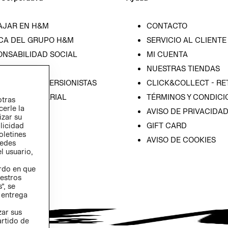
AJAR EN H&M
CONTACTO
CA DEL GRUPO H&M
SERVICIO AL CLIENTE
ONSABILIDAD SOCIAL
MI CUENTA
SA
NUESTRAS TIENDAS
IÓN CON INVERSIONISTAS
CLICK&COLLECT - RE
ICA EMPRESARIAL
TÉRMINOS Y CONDICI
otras
cerle la
AVISO DE PRIVACIDA
izar su
GIFT CARD
blicidad
oletines
AVISO DE COOKIES
redes
l usuario,
erdo en que
estros
”, se
 entrega
zar sus
artido de