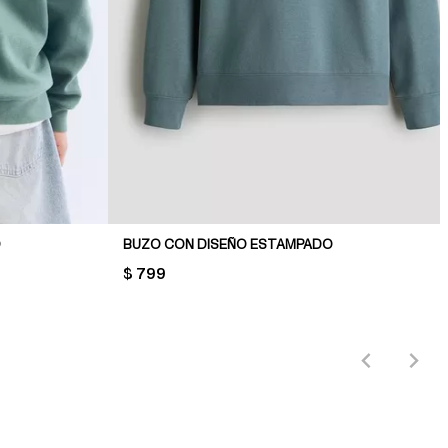
O
BUZO CON DISEÑO ESTAMPADO
PRICE:
$ 799