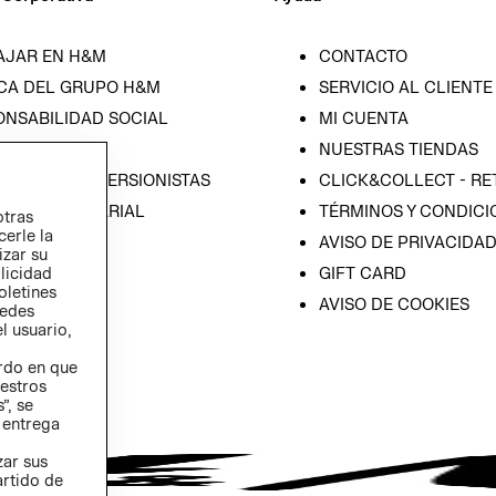
AJAR EN H&M
CONTACTO
CA DEL GRUPO H&M
SERVICIO AL CLIENTE
ONSABILIDAD SOCIAL
MI CUENTA
SA
NUESTRAS TIENDAS
IÓN CON INVERSIONISTAS
CLICK&COLLECT - RE
ICA EMPRESARIAL
TÉRMINOS Y CONDICI
otras
cerle la
AVISO DE PRIVACIDA
izar su
GIFT CARD
blicidad
oletines
AVISO DE COOKIES
redes
l usuario,
erdo en que
estros
”, se
 entrega
zar sus
artido de