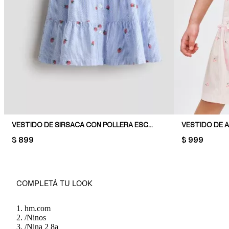
VESTIDO DE SIRSACA CON POLLERA ESCALONADA
VESTIDO DE 
PRICE:
$ 899
PRICE:
$ 999
COMPLETÁ TU LOOK
hm.com
/
Ninos
/
Nina 2 8a