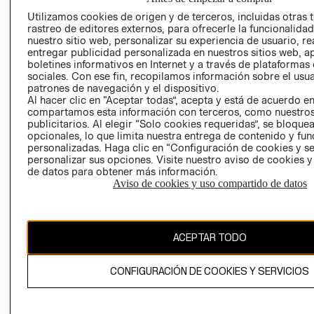
TIENDAS
PRENSA
Utilizamos cookies de origen y de terceros, incluidas otras 
CLICK&COLL
rastreo de editores externos, para ofrecerle la funcionalid
RELACIÓN CON
- RETIRO EN
nuestro sitio web, personalizar su experiencia de usuario, rea
INVERSIONISTAS
TIENDA
entregar publicidad personalizada en nuestros sitios web, a
boletines informativos en Internet y a través de plataformas
POLÍTICA
TÉRMINOS Y
sociales. Con ese fin, recopilamos información sobre el usua
EMPRESARIAL
CONDICIONE
patrones de navegación y el dispositivo.
Al hacer clic en “Aceptar todas”, acepta y está de acuerdo e
AVISO DE
compartamos esta información con terceros, como nuestros
PRIVACIDAD
publicitarios. Al elegir “Solo cookies requeridas”, se bloque
opcionales, lo que limita nuestra entrega de contenido y fu
GIFT CARD
personalizadas. Haga clic en “Configuración de cookies y se
AVISO DE
personalizar sus opciones. Visite nuestro aviso de cookies 
COOKIES
de datos para obtener más información.
Aviso de cookies y uso compartido de datos
ACEPTAR TODO
Uruguay ($U)
CONFIGURACIÓN DE COOKIES Y SERVICIOS
CAMBIAR REGIÓN