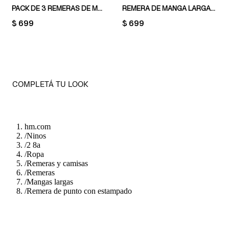
PACK DE 3 REMERAS DE MANGA LARGA
REMERA DE MANGA LARGA CON DISEÑO DECORATIVO
PRICE:
$ 699
PRICE:
$ 699
COMPLETÁ TU LOOK
hm.com
/
Ninos
/
2 8a
/
Ropa
/
Remeras y camisas
/
Remeras
/
Mangas largas
/
Remera de punto con estampado