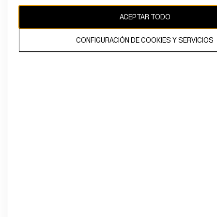
CAMBIAR REGIÓN
ACEPTAR TODO
CONFIGURACIÓN DE COOKIES Y SERVICIOS
El contenido de esta página web está protegido por copyright y es
propiedad de H&M Hennes & Mauritz AB.