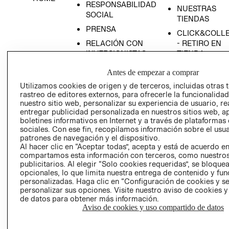
RESPONSABILIDAD
NUESTRAS
SOCIAL
TIENDAS
PRENSA
CLICK&COLL
RELACIÓN CON
- RETIRO EN
INVERSIONISTAS
TIENDA
POLÍTICA
TÉRMINOS Y
Antes de empezar a comprar
EMPRESARIAL
CONDICIONE
Utilizamos cookies de origen y de terceros, incluidas otras 
AVISO DE
rastreo de editores externos, para ofrecerle la funcionalid
PRIVACIDAD
nuestro sitio web, personalizar su experiencia de usuario, rea
entregar publicidad personalizada en nuestros sitios web, a
GIFT CARD
boletines informativos en Internet y a través de plataformas
sociales. Con ese fin, recopilamos información sobre el usua
AVISO DE
patrones de navegación y el dispositivo.
COOKIES
Al hacer clic en “Aceptar todas”, acepta y está de acuerdo e
compartamos esta información con terceros, como nuestros
publicitarios. Al elegir “Solo cookies requeridas”, se bloque
opcionales, lo que limita nuestra entrega de contenido y fu
personalizadas. Haga clic en “Configuración de cookies y se
personalizar sus opciones. Visite nuestro aviso de cookies 
de datos para obtener más información.
Aviso de cookies y uso compartido de datos
Uruguay ($U)