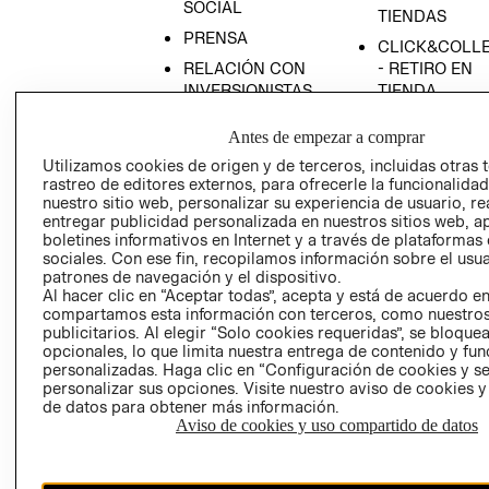
SOCIAL
TIENDAS
PRENSA
CLICK&COLL
RELACIÓN CON
- RETIRO EN
INVERSIONISTAS
TIENDA
POLÍTICA
TÉRMINOS Y
Antes de empezar a comprar
EMPRESARIAL
CONDICIONE
Utilizamos cookies de origen y de terceros, incluidas otras 
AVISO DE
rastreo de editores externos, para ofrecerle la funcionalid
PRIVACIDAD
nuestro sitio web, personalizar su experiencia de usuario, rea
entregar publicidad personalizada en nuestros sitios web, a
GIFT CARD
boletines informativos en Internet y a través de plataformas
AVISO DE
sociales. Con ese fin, recopilamos información sobre el usua
patrones de navegación y el dispositivo.
COOKIES
Al hacer clic en “Aceptar todas”, acepta y está de acuerdo e
compartamos esta información con terceros, como nuestros
publicitarios. Al elegir “Solo cookies requeridas”, se bloque
opcionales, lo que limita nuestra entrega de contenido y fu
personalizadas. Haga clic en “Configuración de cookies y se
personalizar sus opciones. Visite nuestro aviso de cookies 
de datos para obtener más información.
Aviso de cookies y uso compartido de datos
Uruguay ($U)
CAMBIAR REGIÓN