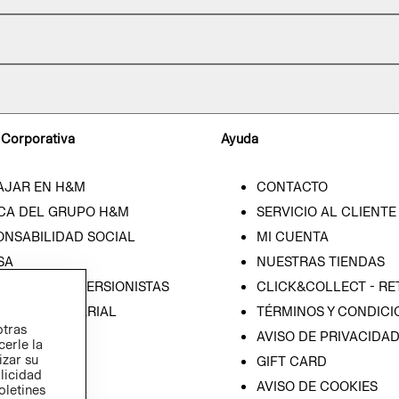
 Corporativa
Ayuda
AJAR EN H&M
CONTACTO
CA DEL GRUPO H&M
SERVICIO AL CLIENTE
ONSABILIDAD SOCIAL
MI CUENTA
SA
NUESTRAS TIENDAS
IÓN CON INVERSIONISTAS
CLICK&COLLECT - RE
ICA EMPRESARIAL
TÉRMINOS Y CONDICI
otras
AVISO DE PRIVACIDA
cerle la
izar su
GIFT CARD
blicidad
AVISO DE COOKIES
oletines