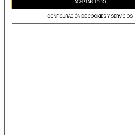
ACEPTAR TODO
CONFIGURACIÓN DE COOKIES Y SERVICIOS
El contenido de esta página web está protegido por copyright y es
propiedad de H&M Hennes & Mauritz AB.