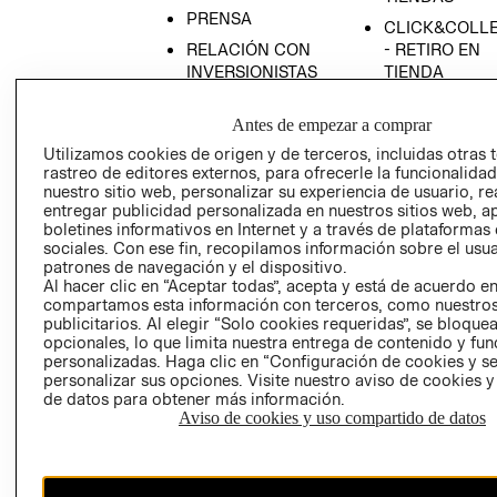
PRENSA
CLICK&COLL
RELACIÓN CON
- RETIRO EN
INVERSIONISTAS
TIENDA
POLÍTICA
TÉRMINOS Y
Antes de empezar a comprar
EMPRESARIAL
CONDICIONE
Utilizamos cookies de origen y de terceros, incluidas otras 
AVISO DE
rastreo de editores externos, para ofrecerle la funcionalid
PRIVACIDAD
nuestro sitio web, personalizar su experiencia de usuario, rea
GIFT CARD
entregar publicidad personalizada en nuestros sitios web, a
boletines informativos en Internet y a través de plataformas
AVISO DE
sociales. Con ese fin, recopilamos información sobre el usua
COOKIES
patrones de navegación y el dispositivo.
Al hacer clic en “Aceptar todas”, acepta y está de acuerdo e
compartamos esta información con terceros, como nuestros
publicitarios. Al elegir “Solo cookies requeridas”, se bloque
opcionales, lo que limita nuestra entrega de contenido y fu
personalizadas. Haga clic en “Configuración de cookies y se
personalizar sus opciones. Visite nuestro aviso de cookies 
de datos para obtener más información.
Uruguay ($U)
Aviso de cookies y uso compartido de datos
CAMBIAR REGIÓN