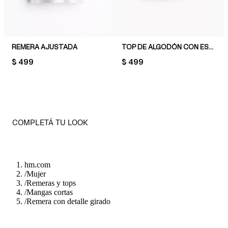
REMERA AJUSTADA
TOP DE ALGODÓN CON ESCOTE BOTE
PRICE:
$ 499
PRICE:
$ 499
COMPLETÁ TU LOOK
hm.com
/
Mujer
/
Remeras y tops
/
Mangas cortas
/
Remera con detalle girado