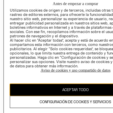
NUESTRAS
Antes de empezar a comprar
SOCIAL
TIENDAS
Utilizamos cookies de origen y de terceros, incluidas otras 
PRENSA
CLICK&COLL
rastreo de editores externos, para ofrecerle la funcionalid
RELACIÓN CON
- RETIRO EN
nuestro sitio web, personalizar su experiencia de usuario, rea
entregar publicidad personalizada en nuestros sitios web, a
INVERSIONISTAS
TIENDA
boletines informativos en Internet y a través de plataformas
POLÍTICA
TÉRMINOS Y
sociales. Con ese fin, recopilamos información sobre el usua
EMPRESARIAL
CONDICIONE
patrones de navegación y el dispositivo.
Al hacer clic en “Aceptar todas”, acepta y está de acuerdo e
AVISO DE
compartamos esta información con terceros, como nuestros
PRIVACIDAD
publicitarios. Al elegir “Solo cookies requeridas”, se bloque
opcionales, lo que limita nuestra entrega de contenido y fu
GIFT CARD
personalizadas. Haga clic en “Configuración de cookies y se
AVISO DE
personalizar sus opciones. Visite nuestro aviso de cookies 
de datos para obtener más información.
COOKIES
Aviso de cookies y uso compartido de datos
ACEPTAR TODO
Uruguay ($U)
CONFIGURACIÓN DE COOKIES Y SERVICIOS
CAMBIAR REGIÓN