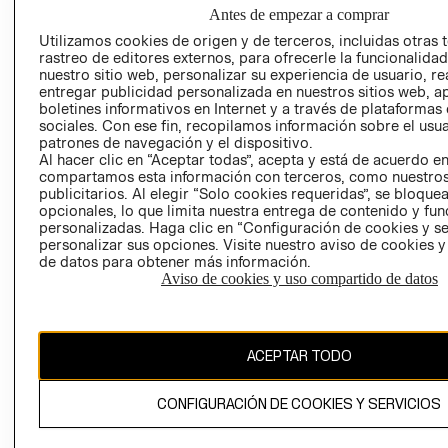
NUESTRAS
Antes de empezar a comprar
SOCIAL
TIENDAS
Utilizamos cookies de origen y de terceros, incluidas otras 
PRENSA
CLICK&COLL
rastreo de editores externos, para ofrecerle la funcionalid
RELACIÓN CON
- RETIRO EN
nuestro sitio web, personalizar su experiencia de usuario, rea
entregar publicidad personalizada en nuestros sitios web, a
INVERSIONISTAS
TIENDA
boletines informativos en Internet y a través de plataformas
POLÍTICA
TÉRMINOS Y
sociales. Con ese fin, recopilamos información sobre el usua
EMPRESARIAL
CONDICIONE
patrones de navegación y el dispositivo.
Al hacer clic en “Aceptar todas”, acepta y está de acuerdo e
AVISO DE
compartamos esta información con terceros, como nuestros
PRIVACIDAD
publicitarios. Al elegir “Solo cookies requeridas”, se bloque
opcionales, lo que limita nuestra entrega de contenido y fu
GIFT CARD
personalizadas. Haga clic en “Configuración de cookies y se
AVISO DE
personalizar sus opciones. Visite nuestro aviso de cookies 
de datos para obtener más información.
COOKIES
Aviso de cookies y uso compartido de datos
ACEPTAR TODO
Uruguay ($U)
CONFIGURACIÓN DE COOKIES Y SERVICIOS
CAMBIAR REGIÓN