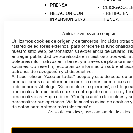
PRENSA
CLICK&COLL
RELACIÓN CON
- RETIRO EN
INVERSIONISTAS
TIENDA
POLÍTICA
TÉRMINOS Y
Antes de empezar a comprar
EMPRESARIAL
CONDICIONE
Utilizamos cookies de origen y de terceros, incluidas otras 
AVISO DE
rastreo de editores externos, para ofrecerle la funcionalid
PRIVACIDAD
nuestro sitio web, personalizar su experiencia de usuario, rea
GIFT CARD
entregar publicidad personalizada en nuestros sitios web, a
boletines informativos en Internet y a través de plataformas
AVISO DE
sociales. Con ese fin, recopilamos información sobre el usua
COOKIES
patrones de navegación y el dispositivo.
Al hacer clic en “Aceptar todas”, acepta y está de acuerdo e
compartamos esta información con terceros, como nuestros
publicitarios. Al elegir “Solo cookies requeridas”, se bloque
opcionales, lo que limita nuestra entrega de contenido y fu
personalizadas. Haga clic en “Configuración de cookies y se
personalizar sus opciones. Visite nuestro aviso de cookies 
de datos para obtener más información.
Uruguay ($U)
Aviso de cookies y uso compartido de datos
CAMBIAR REGIÓN