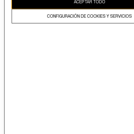
ACEPTAR TODO
CONFIGURACIÓN DE COOKIES Y SERVICIOS
El contenido de esta página web está protegido por copyright y es
propiedad de H&M Hennes & Mauritz AB.