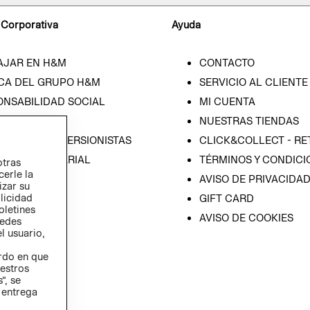
 Corporativa
Ayuda
AJAR EN H&M
CONTACTO
CA DEL GRUPO H&M
SERVICIO AL CLIENTE
ONSABILIDAD SOCIAL
MI CUENTA
SA
NUESTRAS TIENDAS
IÓN CON INVERSIONISTAS
CLICK&COLLECT - RE
ICA EMPRESARIAL
TÉRMINOS Y CONDICI
otras
cerle la
AVISO DE PRIVACIDA
izar su
blicidad
GIFT CARD
oletines
AVISO DE COOKIES
redes
l usuario,
erdo en que
estros
”, se
 entrega