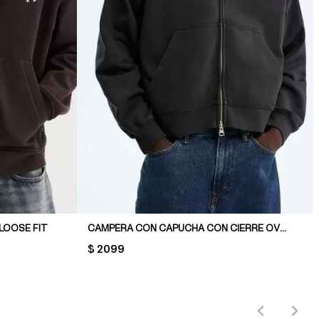
LOOSE FIT
CAMPERA CON CAPUCHA CON CIERRE OVERSIZED FIT
PRICE:
$ 2099