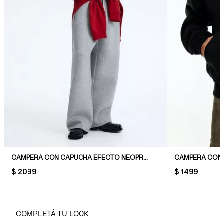
CAMPERA CON CAPUCHA EFECTO NEOPRENO LOOSE FIT
CAMPERA CON
PRICE:
$ 2099
PRICE:
$ 1499
COMPLETÁ TU LOOK