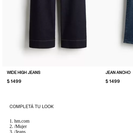
WIDE HIGH JEANS
JEAN ANCHO
PRICE:
$ 1499
PRICE:
$ 1499
COMPLETÁ TU LOOK
hm.com
/
Mujer
/
Jeans