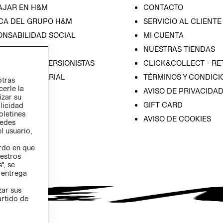
AJAR EN H&M
CONTACTO
CA DEL GRUPO H&M
SERVICIO AL CLIENTE
ONSABILIDAD SOCIAL
MI CUENTA
SA
NUESTRAS TIENDAS
IÓN CON INVERSIONISTAS
CLICK&COLLECT - RE
ICA EMPRESARIAL
TÉRMINOS Y CONDICI
otras
cerle la
AVISO DE PRIVACIDA
izar su
GIFT CARD
blicidad
oletines
AVISO DE COOKIES
redes
l usuario,
erdo en que
estros
”, se
 entrega
zar sus
artido de