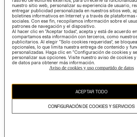
rastreo de editores externos, para ofrecerle la funcionalid
INVERSIONISTAS
TIENDA
nuestro sitio web, personalizar su experiencia de usuario, rea
entregar publicidad personalizada en nuestros sitios web, a
POLÍTICA
TÉRMINOS Y
boletines informativos en Internet y a través de plataformas
EMPRESARIAL
CONDICIONE
sociales. Con ese fin, recopilamos información sobre el usua
patrones de navegación y el dispositivo.
AVISO DE
Al hacer clic en “Aceptar todas”, acepta y está de acuerdo e
PRIVACIDAD
compartamos esta información con terceros, como nuestros
publicitarios. Al elegir “Solo cookies requeridas”, se bloque
GIFT CARD
opcionales, lo que limita nuestra entrega de contenido y fu
AVISO DE
personalizadas. Haga clic en “Configuración de cookies y se
COOKIES
personalizar sus opciones. Visite nuestro aviso de cookies 
de datos para obtener más información.
Aviso de cookies y uso compartido de datos
ACEPTAR TODO
Uruguay ($U)
CONFIGURACIÓN DE COOKIES Y SERVICIOS
CAMBIAR REGIÓN