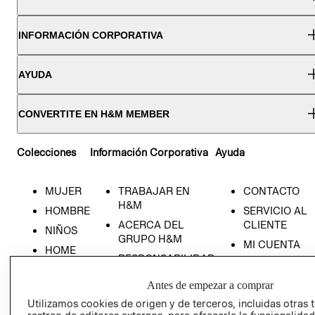
INFORMACIÓN CORPORATIVA
AYUDA
CONVERTITE EN H&M MEMBER
Colecciones
Información Corporativa
Ayuda
MUJER
TRABAJAR EN
CONTACTO
H&M
HOMBRE
SERVICIO AL
ACERCA DEL
CLIENTE
NIÑOS
GRUPO H&M
MI CUENTA
HOME
RESPONSABILIDAD
NUESTRAS
SOCIAL
TIENDAS
Antes de empezar a comprar
PRENSA
CLICK&COLL
Utilizamos cookies de origen y de terceros, incluidas otras 
RELACIÓN CON
- RETIRO EN