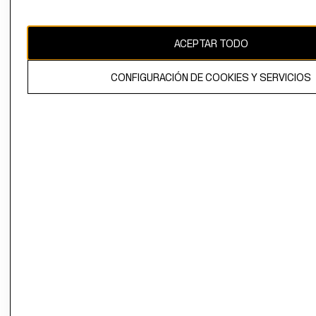
Uruguay ($U)
CAMBIAR REGIÓN
ACEPTAR TODO
CONFIGURACIÓN DE COOKIES Y SERVICIOS
El contenido de esta página web está protegido por copyright y es
propiedad de H&M Hennes & Mauritz AB.