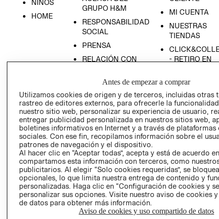
NIÑOS
GRUPO H&M
MI CUENTA
HOME
RESPONSABILIDAD
NUESTRAS
SOCIAL
TIENDAS
PRENSA
CLICK&COLL
RELACIÓN CON
- RETIRO EN
INVERSIONISTAS
TIENDA
Antes de empezar a comprar
POLÍTICA
TÉRMINOS Y
EMPRESARIAL
CONDICIONE
Utilizamos cookies de origen y de terceros, incluidas otras 
rastreo de editores externos, para ofrecerle la funcionalid
AVISO DE
nuestro sitio web, personalizar su experiencia de usuario, rea
PRIVACIDAD
entregar publicidad personalizada en nuestros sitios web, a
boletines informativos en Internet y a través de plataformas
GIFT CARD
sociales. Con ese fin, recopilamos información sobre el usua
AVISO DE
patrones de navegación y el dispositivo.
Al hacer clic en “Aceptar todas”, acepta y está de acuerdo e
COOKIES
compartamos esta información con terceros, como nuestros
publicitarios. Al elegir “Solo cookies requeridas”, se bloque
opcionales, lo que limita nuestra entrega de contenido y fu
personalizadas. Haga clic en “Configuración de cookies y se
personalizar sus opciones. Visite nuestro aviso de cookies 
de datos para obtener más información.
Aviso de cookies y uso compartido de datos