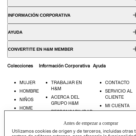
INFORMACIÓN CORPORATIVA
AYUDA
CONVERTITE EN H&M MEMBER
Colecciones
Información Corporativa
Ayuda
MUJER
TRABAJAR EN
CONTACTO
H&M
HOMBRE
SERVICIO AL
ACERCA DEL
CLIENTE
NIÑOS
GRUPO H&M
MI CUENTA
HOME
RESPONSABILIDAD
NUESTRAS
SOCIAL
TIENDAS
Antes de empezar a comprar
PRENSA
CLICK&COLL
Utilizamos cookies de origen y de terceros, incluidas otras 
RELACIÓN CON
- RETIRO EN