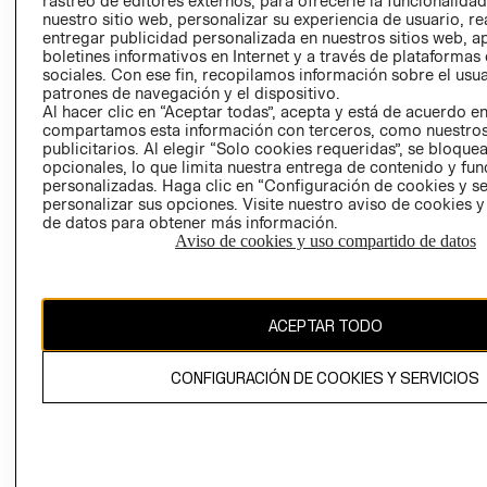
rastreo de editores externos, para ofrecerle la funcionalid
INVERSIONISTAS
TIENDA
nuestro sitio web, personalizar su experiencia de usuario, rea
entregar publicidad personalizada en nuestros sitios web, a
POLÍTICA
TÉRMINOS Y
boletines informativos en Internet y a través de plataformas
EMPRESARIAL
CONDICIONE
sociales. Con ese fin, recopilamos información sobre el usua
patrones de navegación y el dispositivo.
AVISO DE
Al hacer clic en “Aceptar todas”, acepta y está de acuerdo e
PRIVACIDAD
compartamos esta información con terceros, como nuestros
publicitarios. Al elegir “Solo cookies requeridas”, se bloque
GIFT CARD
opcionales, lo que limita nuestra entrega de contenido y fu
AVISO DE
personalizadas. Haga clic en “Configuración de cookies y se
COOKIES
personalizar sus opciones. Visite nuestro aviso de cookies 
de datos para obtener más información.
Aviso de cookies y uso compartido de datos
ACEPTAR TODO
Uruguay ($U)
CONFIGURACIÓN DE COOKIES Y SERVICIOS
CAMBIAR REGIÓN