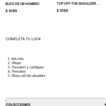
TOP OFF-THE-SHOULDER EN PUNTO ACANALADO
BUZO DE UN HOMBRO
PRICE:
$ 1099
PRICE:
$ 1099
COMPLETÁ TU LOOK
hm.com
/
Mujer
/
Sweaters y cardigans
/
Sweaters
/
Buzo off-the-shoulder
COLECCIONES