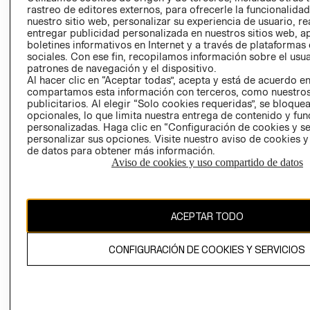
RELACIÓN CON
- RETIRO EN
rastreo de editores externos, para ofrecerle la funcionalid
nuestro sitio web, personalizar su experiencia de usuario, rea
INVERSIONISTAS
TIENDA
entregar publicidad personalizada en nuestros sitios web, a
POLÍTICA
TÉRMINOS Y
boletines informativos en Internet y a través de plataformas
EMPRESARIAL
CONDICIONE
sociales. Con ese fin, recopilamos información sobre el usua
patrones de navegación y el dispositivo.
AVISO DE
Al hacer clic en “Aceptar todas”, acepta y está de acuerdo e
PRIVACIDAD
compartamos esta información con terceros, como nuestros
publicitarios. Al elegir “Solo cookies requeridas”, se bloque
GIFT CARD
opcionales, lo que limita nuestra entrega de contenido y fu
personalizadas. Haga clic en “Configuración de cookies y se
AVISO DE
personalizar sus opciones. Visite nuestro aviso de cookies 
COOKIES
de datos para obtener más información.
Aviso de cookies y uso compartido de datos
ACEPTAR TODO
Uruguay ($U)
CONFIGURACIÓN DE COOKIES Y SERVICIOS
CAMBIAR REGIÓN