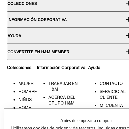
COLECCIONES
INFORMACIÓN CORPORATIVA
AYUDA
CONVERTITE EN H&M MEMBER
Colecciones
Información Corporativa
Ayuda
MUJER
TRABAJAR EN
CONTACTO
H&M
HOMBRE
SERVICIO AL
ACERCA DEL
CLIENTE
NIÑOS
GRUPO H&M
MI CUENTA
HOME
RESPONSABILIDAD
NUESTRAS
SOCIAL
TIENDAS
Antes de empezar a comprar
PRENSA
CLICK&COLL
Utilizamos cookies de origen y de terceros, incluidas otras 