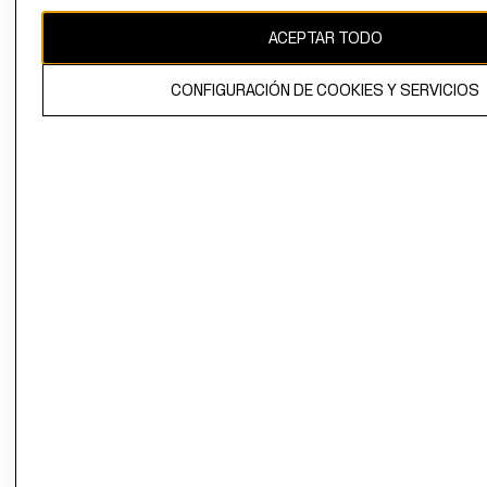
CAMBIAR REGIÓN
ACEPTAR TODO
CONFIGURACIÓN DE COOKIES Y SERVICIOS
El contenido de esta página web está protegido por copyright y es
propiedad de H&M Hennes & Mauritz AB.