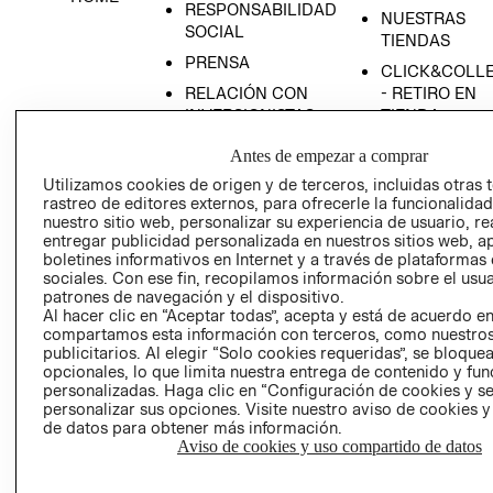
RESPONSABILIDAD
NUESTRAS
SOCIAL
TIENDAS
PRENSA
CLICK&COLL
RELACIÓN CON
- RETIRO EN
INVERSIONISTAS
TIENDA
POLÍTICA
TÉRMINOS Y
Antes de empezar a comprar
EMPRESARIAL
CONDICIONE
Utilizamos cookies de origen y de terceros, incluidas otras 
AVISO DE
rastreo de editores externos, para ofrecerle la funcionalid
PRIVACIDAD
nuestro sitio web, personalizar su experiencia de usuario, rea
entregar publicidad personalizada en nuestros sitios web, a
GIFT CARD
boletines informativos en Internet y a través de plataformas
sociales. Con ese fin, recopilamos información sobre el usua
AVISO DE
patrones de navegación y el dispositivo.
COOKIES
Al hacer clic en “Aceptar todas”, acepta y está de acuerdo e
compartamos esta información con terceros, como nuestros
publicitarios. Al elegir “Solo cookies requeridas”, se bloque
opcionales, lo que limita nuestra entrega de contenido y fu
personalizadas. Haga clic en “Configuración de cookies y se
personalizar sus opciones. Visite nuestro aviso de cookies 
de datos para obtener más información.
Aviso de cookies y uso compartido de datos
Uruguay ($U)