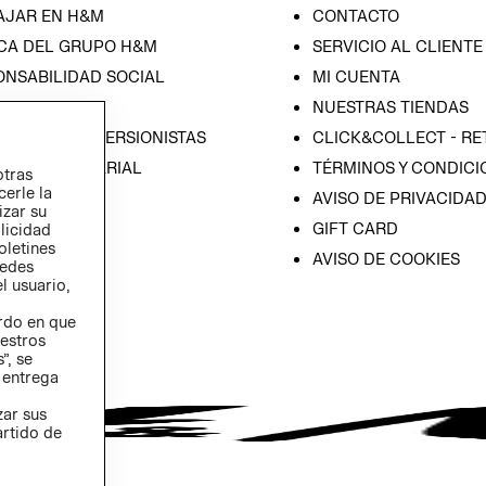
AJAR EN H&M
CONTACTO
CA DEL GRUPO H&M
SERVICIO AL CLIENTE
ONSABILIDAD SOCIAL
MI CUENTA
SA
NUESTRAS TIENDAS
IÓN CON INVERSIONISTAS
CLICK&COLLECT - RE
ICA EMPRESARIAL
TÉRMINOS Y CONDICI
otras
cerle la
AVISO DE PRIVACIDA
izar su
GIFT CARD
blicidad
oletines
AVISO DE COOKIES
redes
l usuario,
erdo en que
estros
”, se
 entrega
zar sus
artido de