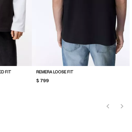
D FIT
REMERA LOOSE FIT
PRICE:
$ 799