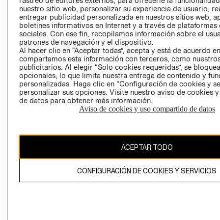
rastreo de editores externos, para ofrecerle la funcionalid
INVERSIONISTAS
TIENDA
nuestro sitio web, personalizar su experiencia de usuario, rea
entregar publicidad personalizada en nuestros sitios web, a
POLÍTICA
TÉRMINOS Y
boletines informativos en Internet y a través de plataformas
EMPRESARIAL
CONDICIONE
sociales. Con ese fin, recopilamos información sobre el usua
patrones de navegación y el dispositivo.
AVISO DE
Al hacer clic en “Aceptar todas”, acepta y está de acuerdo e
PRIVACIDAD
compartamos esta información con terceros, como nuestros
publicitarios. Al elegir “Solo cookies requeridas”, se bloque
GIFT CARD
opcionales, lo que limita nuestra entrega de contenido y fu
AVISO DE
personalizadas. Haga clic en “Configuración de cookies y se
COOKIES
personalizar sus opciones. Visite nuestro aviso de cookies 
de datos para obtener más información.
Aviso de cookies y uso compartido de datos
ACEPTAR TODO
Uruguay ($U)
CONFIGURACIÓN DE COOKIES Y SERVICIOS
CAMBIAR REGIÓN