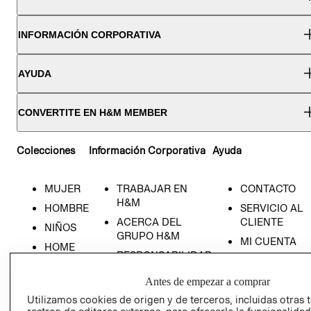
INFORMACIÓN CORPORATIVA
AYUDA
CONVERTITE EN H&M MEMBER
Colecciones
Información Corporativa
Ayuda
MUJER
TRABAJAR EN
CONTACTO
H&M
HOMBRE
SERVICIO AL
ACERCA DEL
CLIENTE
NIÑOS
GRUPO H&M
MI CUENTA
HOME
RESPONSABILIDAD
NUESTRAS
SOCIAL
TIENDAS
Antes de empezar a comprar
PRENSA
CLICK&COLL
Utilizamos cookies de origen y de terceros, incluidas otras 
RELACIÓN CON
- RETIRO EN