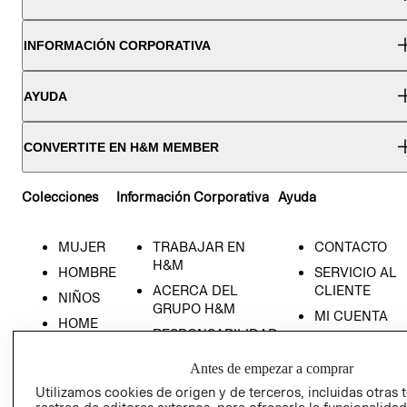
INFORMACIÓN CORPORATIVA
AYUDA
CONVERTITE EN H&M MEMBER
Colecciones
Información Corporativa
Ayuda
MUJER
TRABAJAR EN
CONTACTO
H&M
HOMBRE
SERVICIO AL
ACERCA DEL
CLIENTE
NIÑOS
GRUPO H&M
MI CUENTA
HOME
RESPONSABILIDAD
NUESTRAS
SOCIAL
TIENDAS
Antes de empezar a comprar
PRENSA
CLICK&COLL
Utilizamos cookies de origen y de terceros, incluidas otras 
RELACIÓN CON
- RETIRO EN