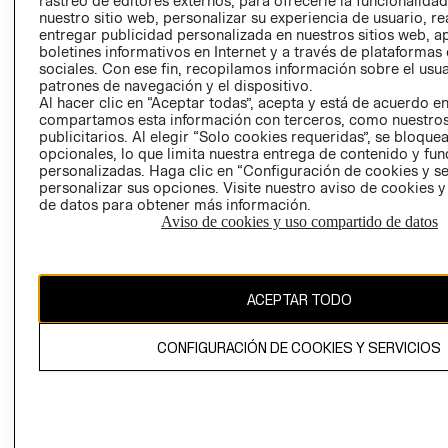
rastreo de editores externos, para ofrecerle la funcionalid
INVERSIONISTAS
TIENDA
nuestro sitio web, personalizar su experiencia de usuario, rea
entregar publicidad personalizada en nuestros sitios web, a
POLÍTICA
TÉRMINOS Y
boletines informativos en Internet y a través de plataformas
EMPRESARIAL
CONDICIONE
sociales. Con ese fin, recopilamos información sobre el usua
patrones de navegación y el dispositivo.
AVISO DE
Al hacer clic en “Aceptar todas”, acepta y está de acuerdo e
PRIVACIDAD
compartamos esta información con terceros, como nuestros
publicitarios. Al elegir “Solo cookies requeridas”, se bloque
GIFT CARD
opcionales, lo que limita nuestra entrega de contenido y fu
AVISO DE
personalizadas. Haga clic en “Configuración de cookies y se
COOKIES
personalizar sus opciones. Visite nuestro aviso de cookies 
de datos para obtener más información.
Aviso de cookies y uso compartido de datos
ACEPTAR TODO
Uruguay ($U)
CONFIGURACIÓN DE COOKIES Y SERVICIOS
CAMBIAR REGIÓN