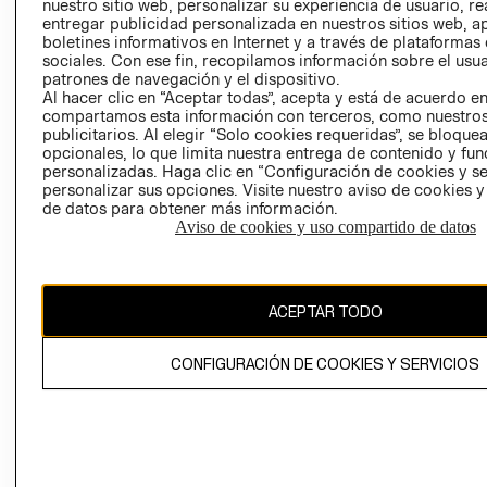
nuestro sitio web, personalizar su experiencia de usuario, rea
entregar publicidad personalizada en nuestros sitios web, a
POLÍTICA
TÉRMINOS Y
boletines informativos en Internet y a través de plataformas
EMPRESARIAL
CONDICIONE
sociales. Con ese fin, recopilamos información sobre el usua
patrones de navegación y el dispositivo.
AVISO DE
Al hacer clic en “Aceptar todas”, acepta y está de acuerdo e
PRIVACIDAD
compartamos esta información con terceros, como nuestros
GIFT CARD
publicitarios. Al elegir “Solo cookies requeridas”, se bloque
opcionales, lo que limita nuestra entrega de contenido y fu
AVISO DE
personalizadas. Haga clic en “Configuración de cookies y se
COOKIES
personalizar sus opciones. Visite nuestro aviso de cookies 
de datos para obtener más información.
Aviso de cookies y uso compartido de datos
ACEPTAR TODO
Uruguay ($U)
CONFIGURACIÓN DE COOKIES Y SERVICIOS
CAMBIAR REGIÓN
El contenido de esta página web está protegido por copyright y es