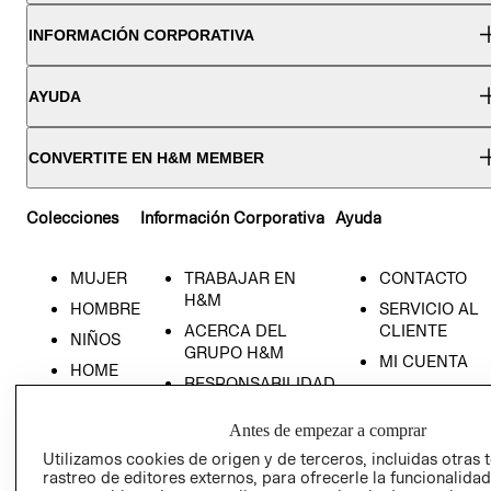
INFORMACIÓN CORPORATIVA
AYUDA
CONVERTITE EN H&M MEMBER
Colecciones
Información Corporativa
Ayuda
MUJER
TRABAJAR EN
CONTACTO
H&M
HOMBRE
SERVICIO AL
ACERCA DEL
CLIENTE
NIÑOS
GRUPO H&M
MI CUENTA
HOME
RESPONSABILIDAD
NUESTRAS
SOCIAL
TIENDAS
Antes de empezar a comprar
PRENSA
CLICK&COLL
Utilizamos cookies de origen y de terceros, incluidas otras 
RELACIÓN CON
- RETIRO EN
rastreo de editores externos, para ofrecerle la funcionalid
INVERSIONISTAS
TIENDA