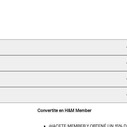
Convertite en H&M Member
¡HACETE MEMBER Y OBTENÉ UN 15% D