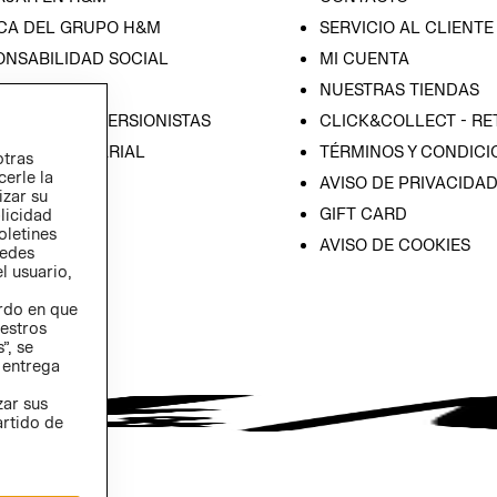
CA DEL GRUPO H&M
SERVICIO AL CLIENTE
ONSABILIDAD SOCIAL
MI CUENTA
SA
NUESTRAS TIENDAS
IÓN CON INVERSIONISTAS
CLICK&COLLECT - RE
ICA EMPRESARIAL
TÉRMINOS Y CONDICI
otras
cerle la
AVISO DE PRIVACIDA
izar su
GIFT CARD
blicidad
oletines
AVISO DE COOKIES
redes
l usuario,
erdo en que
estros
”, se
 entrega
zar sus
artido de