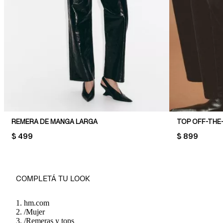
REMERA DE MANGA LARGA
TOP OFF-THE
PRICE:
$ 499
PRICE:
$ 899
COMPLETÁ TU LOOK
hm.com
/
Mujer
/
Remeras y tops