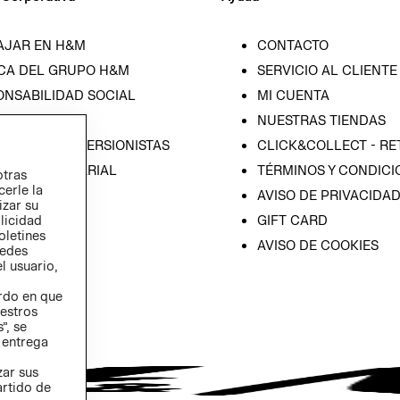
AJAR EN H&M
CONTACTO
CA DEL GRUPO H&M
SERVICIO AL CLIENTE
ONSABILIDAD SOCIAL
MI CUENTA
SA
NUESTRAS TIENDAS
IÓN CON INVERSIONISTAS
CLICK&COLLECT - RE
ICA EMPRESARIAL
TÉRMINOS Y CONDICI
otras
cerle la
AVISO DE PRIVACIDA
izar su
GIFT CARD
blicidad
oletines
AVISO DE COOKIES
redes
l usuario,
erdo en que
estros
”, se
 entrega
zar sus
artido de