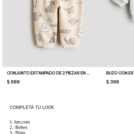
CONJUNTO ESTAMPADO DE 2 PIEZAS EN PUNTO WAFFLE
BUZO CON E
PRICE:
$ 999
PRICE:
$ 399
COMPLETÁ TU LOOK
hm.com
/
Bebes
/
Nino