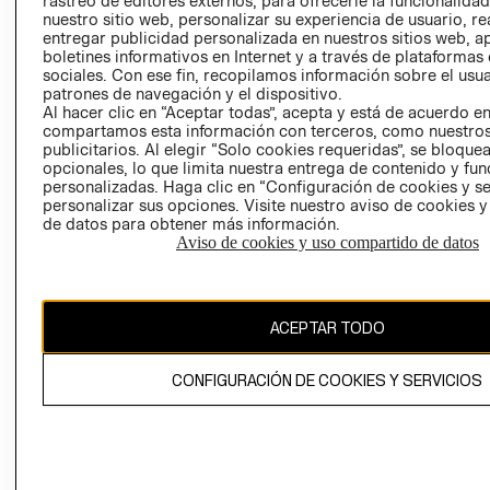
rastreo de editores externos, para ofrecerle la funcionalid
INVERSIONISTAS
TIENDA
nuestro sitio web, personalizar su experiencia de usuario, rea
entregar publicidad personalizada en nuestros sitios web, a
POLÍTICA
TÉRMINOS Y
boletines informativos en Internet y a través de plataformas
EMPRESARIAL
CONDICIONE
sociales. Con ese fin, recopilamos información sobre el usua
patrones de navegación y el dispositivo.
AVISO DE
Al hacer clic en “Aceptar todas”, acepta y está de acuerdo e
PRIVACIDAD
compartamos esta información con terceros, como nuestros
publicitarios. Al elegir “Solo cookies requeridas”, se bloque
GIFT CARD
opcionales, lo que limita nuestra entrega de contenido y fu
AVISO DE
personalizadas. Haga clic en “Configuración de cookies y se
COOKIES
personalizar sus opciones. Visite nuestro aviso de cookies 
de datos para obtener más información.
Aviso de cookies y uso compartido de datos
ACEPTAR TODO
Uruguay ($U)
CONFIGURACIÓN DE COOKIES Y SERVICIOS
CAMBIAR REGIÓN