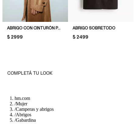
ABRIGO CON CINTURÓN PARA ATAR
ABRIGO SOBRETODO
PRICE:
$ 2999
PRICE:
$ 2499
COMPLETÁ TU LOOK
hm.com
/
Mujer
/
Camperas y abrigos
/
Abrigos
/
Gabardina