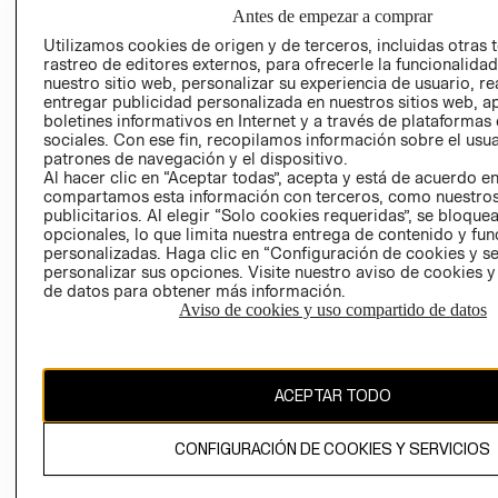
NUESTRAS
Antes de empezar a comprar
SOCIAL
TIENDAS
Utilizamos cookies de origen y de terceros, incluidas otras 
PRENSA
CLICK&COLL
rastreo de editores externos, para ofrecerle la funcionalid
RELACIÓN CON
- RETIRO EN
nuestro sitio web, personalizar su experiencia de usuario, rea
entregar publicidad personalizada en nuestros sitios web, a
INVERSIONISTAS
TIENDA
boletines informativos en Internet y a través de plataformas
POLÍTICA
TÉRMINOS Y
sociales. Con ese fin, recopilamos información sobre el usua
EMPRESARIAL
CONDICIONE
patrones de navegación y el dispositivo.
Al hacer clic en “Aceptar todas”, acepta y está de acuerdo e
AVISO DE
compartamos esta información con terceros, como nuestros
PRIVACIDAD
publicitarios. Al elegir “Solo cookies requeridas”, se bloque
opcionales, lo que limita nuestra entrega de contenido y fu
GIFT CARD
personalizadas. Haga clic en “Configuración de cookies y se
AVISO DE
personalizar sus opciones. Visite nuestro aviso de cookies 
de datos para obtener más información.
COOKIES
Aviso de cookies y uso compartido de datos
ACEPTAR TODO
Uruguay ($U)
CONFIGURACIÓN DE COOKIES Y SERVICIOS
CAMBIAR REGIÓN