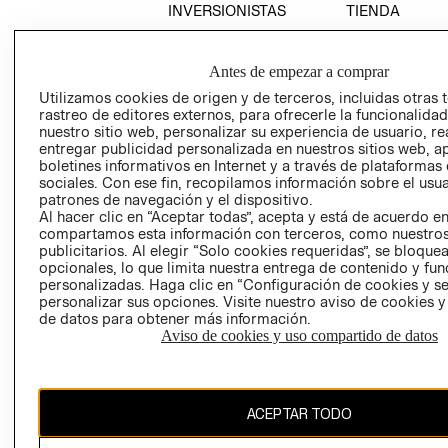
INVERSIONISTAS
TIENDA
POLÍTICA
TÉRMINOS Y
EMPRESARIAL
CONDICIONE
Antes de empezar a comprar
AVISO DE
Utilizamos cookies de origen y de terceros, incluidas otras 
PRIVACIDAD
rastreo de editores externos, para ofrecerle la funcionalid
nuestro sitio web, personalizar su experiencia de usuario, rea
GIFT CARD
entregar publicidad personalizada en nuestros sitios web, a
AVISO DE
boletines informativos en Internet y a través de plataformas
sociales. Con ese fin, recopilamos información sobre el usua
COOKIES
patrones de navegación y el dispositivo.
Al hacer clic en “Aceptar todas”, acepta y está de acuerdo e
compartamos esta información con terceros, como nuestros
publicitarios. Al elegir “Solo cookies requeridas”, se bloque
opcionales, lo que limita nuestra entrega de contenido y fu
personalizadas. Haga clic en “Configuración de cookies y se
personalizar sus opciones. Visite nuestro aviso de cookies 
de datos para obtener más información.
Uruguay ($U)
Aviso de cookies y uso compartido de datos
CAMBIAR REGIÓN
ACEPTAR TODO
El contenido de esta página web está protegido por copyright y es