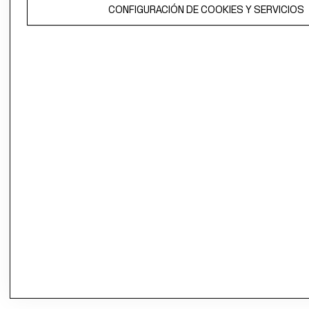
CONFIGURACIÓN DE COOKIES Y SERVICIOS
propiedad de H&M Hennes & Mauritz AB.